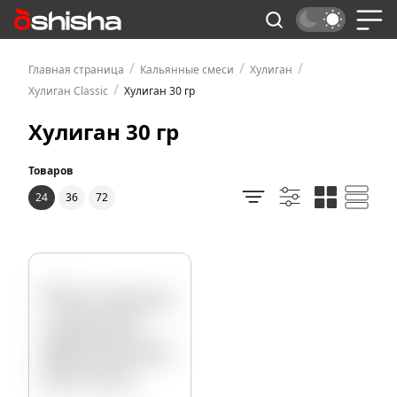
/
/
/
Главная страница
Кальянные смеси
Хулиган
/
Хулиган Classic
Хулиган 30 гр
Хулиган 30 гр
Товаров
24
36
72