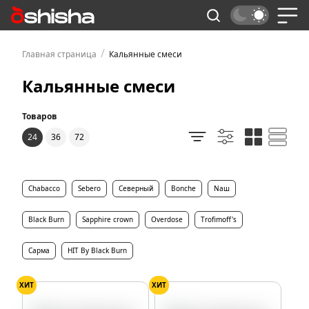
/
Главная страница
Кальянные смеси
Кальянные смеси
Товаров
24
36
72
Chabacco
Sebero
Северный
Bonche
Nаш
Black Burn
Sapphire crown
Overdose
Trofimoff's
Сарма
HIT By Black Burn
ХИТ
ХИТ