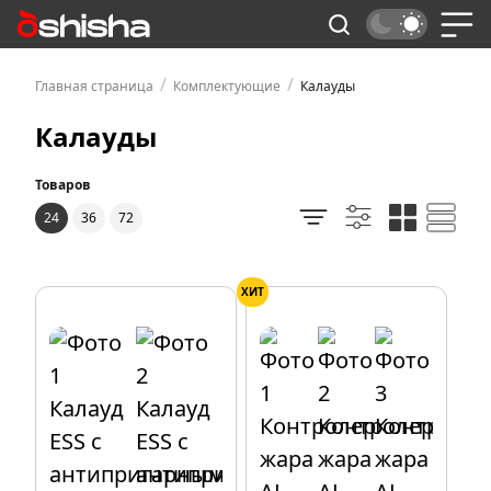
/
/
Главная страница
Комплектующие
Калауды
Калауды
Товаров
24
36
72
ХИТ