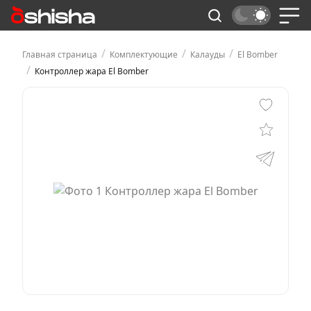
/
/
/
Главная страница
Комплектующие
Калауды
El Bomber
/
Контроллер жара El Bomber