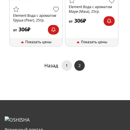
Element Вода с ароматом
Мауи (Maui), 25гр.
Element Вода с ароматом
306₽
Груша (Pear), 25гр.
от
306₽
от
Показать цены
Показать цены
Назад
1
2
Розничный портал