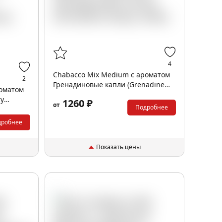
4
Chabacco Mix Medium с ароматом
2
Гренадиновые капли (Grenadine
роматом
drops), 200гр.
ry
1260 ₽
от
Подробнее
дробнее
Показать цены