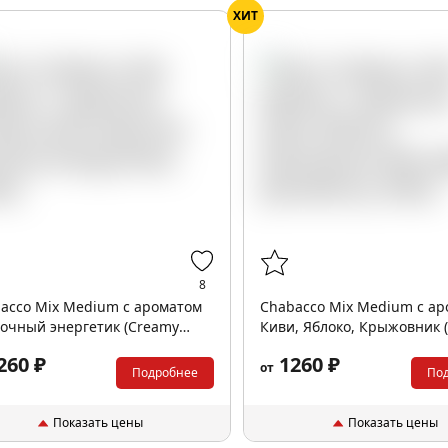
ХИТ
8
acco Mix Medium с ароматом
Chabacco Mix Medium с а
очный энергетик (Creamy
Киви, Яблоко, Крыжовник (
y drink), 200гр.
apple gooseberry), 200гр.
260 ₽
1260 ₽
от
Подробнее
По
Показать цены
Показать цены