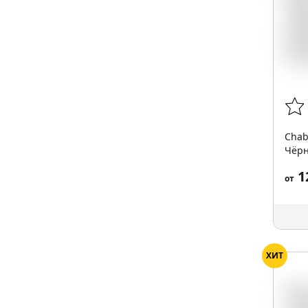
Chab
Чёрн
Curr
1
от
ХИТ