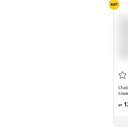
ХИТ
Chab
Слив
energ
1
от