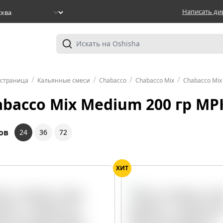
Написать ди
/
/
/
/
 страница
Кальянные смеси
Chabacco
Chabacco Mix
Chabacco Mi
abacco Mix Medium 200 гр МР
ов
24
36
72
ХИТ