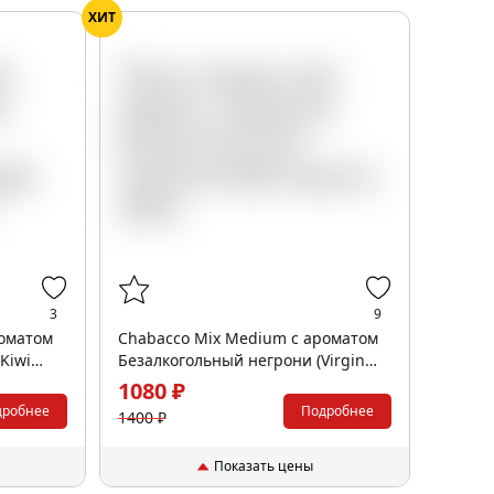
ХИТ
3
9
роматом
Chabacco Mix Medium с ароматом
Kiwi
Безалкогольный негрони (Virgin
negroni), 200гр.
1080 ₽
дробнее
Подробнее
1400 ₽
Показать цены