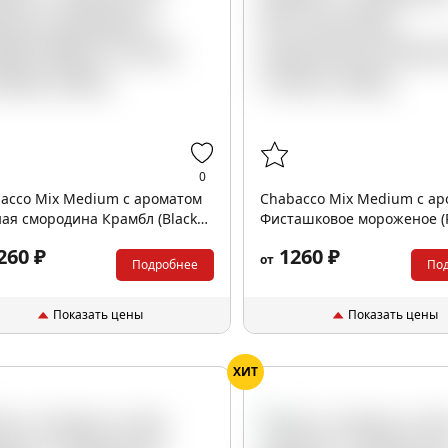
0
acco Mix Medium с ароматом
Chabacco Mix Medium с а
ая смородина Крамбл (Black
Фисташковое мороженое (P
ant Cumble), 200гр.
Ice Cream), 200гр.
260 ₽
1260 ₽
от
Подробнее
По
Показать цены
Показать цены
ХИТ