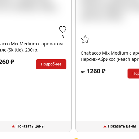
3
acco Mix Medium с ароматом
лс (Skittle), 200гр.
Chabacco Mix Medium с а
Персик-Абрикос (Peach apri
260 ₽
Подробнее
200гр.
1260 ₽
от
По
Показать цены
Показать цены