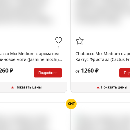
1
acco Mix Medium с ароматом
Chabacco Mix Medium с а
иновое моти (Jasmine mochi),
Кактус Фристайл (Cactus Fre
р.
200гр.
260 ₽
1260 ₽
от
Подробнее
По
Показать цены
Показать цены
ХИТ