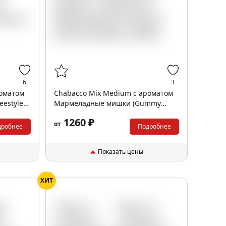
6
3
роматом
Chabacco Mix Medium с ароматом
estyle),
Мармеладные мишки (Gummy
bears), 200гр.
1260 ₽
от
дробнее
Подробнее
Показать цены
ХИТ