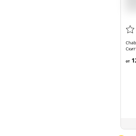
Chab
Скитт
1
от