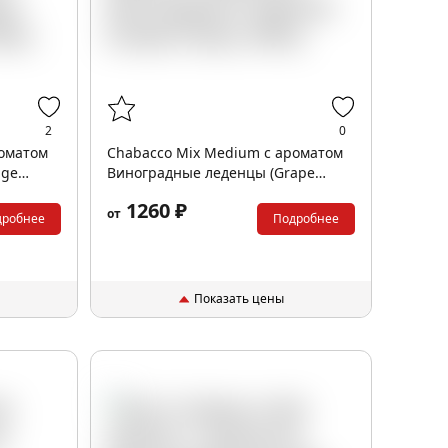
2
0
роматом
Chabacco Mix Medium с ароматом
nge
Виноградные леденцы (Grape
Drops), 200гр.
1260 ₽
от
дробнее
Подробнее
Показать цены