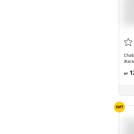
Chab
Жасм
200г
1
от
ХИТ