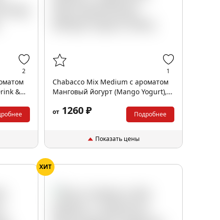
2
1
роматом
Chabacco Mix Medium с ароматом
rink &
Манговый йогурт (Mango Yogurt),
200гр.
1260 ₽
от
дробнее
Подробнее
Показать цены
ХИТ