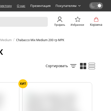
ректору
О нас
Презентация
Покупателям
Корзина
Профиль
Избранное
/
x Medium
Chabacco Mix Medium 200 гр МРК
К
Сортировать
ХИТ