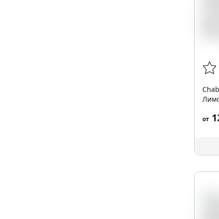
Chab
Лимо
(Lemo
1
от