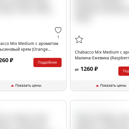
1
acco Mix Medium с ароматом
ьсиновый крем (Orange
Chabacco Mix Medium с а
m), 200гр.
Малина-Ежевика (Raspber
260 ₽
Подробнее
blackberry), 200гр.
1260 ₽
от
По
Показать цены
Показать цены
Киви
Энергетик