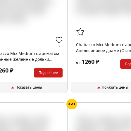
Chabacco Mix Medium с а
2
Апельсиновое драже (Ora
acco Mix Medium с ароматом
Dragee), 200гр.
нные желейные дольки
1260 ₽
от
По
n Jelly Slices), 200гр.
260 ₽
Подробнее
Показать цены
Показать цены
ХИТ