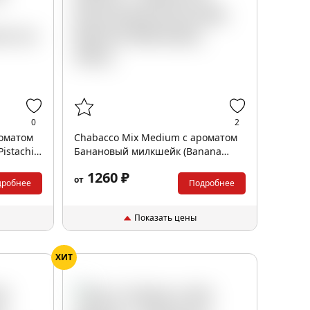
0
2
роматом
Chabacco Mix Medium с ароматом
istachio
Банановый милкшейк (Banana
Milkshake), 200гр.
1260 ₽
от
дробнее
Подробнее
Показать цены
ХИТ