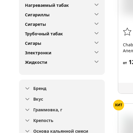
Нагреваемый табак
Сигариллы
Сигареты
Трубочный табак
Сигары
Chab
Апел
Электронки
Crea
1
Жидкости
от
Бренд
Вкус
ХИТ
Граммовка, г
Крепость
Основа кальянной смеси