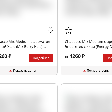
0
acco Mix Medium с ароматом
Chabacco Mix Medium с а
ный Холс (Mix Berry Hals),
Энергетик с киви (Energy D
р.
Kiwi), 200гр.
260 ₽
1260 ₽
от
Подробнее
По
Показать цены
Показать цены