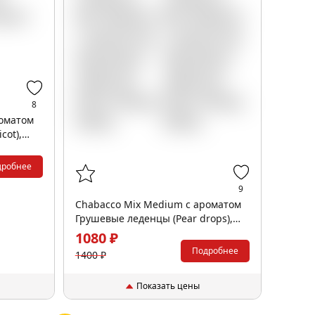
8
роматом
cot),
дробнее
9
Chabacco Mix Medium с ароматом
Грушевые леденцы (Pear drops),
200гр.
1080 ₽
Подробнее
1400 ₽
Показать цены