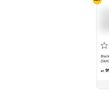
Blac
(Skit
9
от