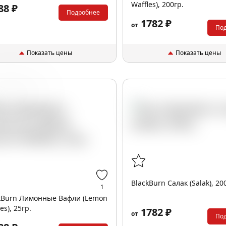
Waffles), 200гр.
88 ₽
Подробнее
1782 ₽
от
По
Показать цены
Показать цены
ли
Лимон
BlackBurn Салак (Salak), 20
1
kBurn Лимонные Вафли (Lemon
es), 25гр.
1782 ₽
от
По