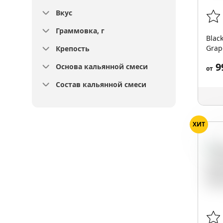
Вкус
Граммовка, г
Blac
Grap
Крепость
9
Основа кальянной смеси
от
Состав кальянной смеси
ХИТ
Кры