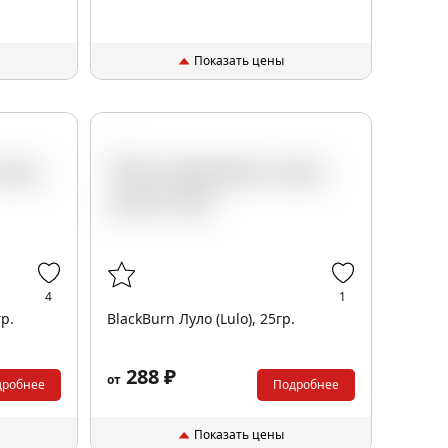
Показать цены
4
1
гр.
BlackBurn Луло (Lulo), 25гр.
288 ₽
от
дробнее
Подробнее
Показать цены