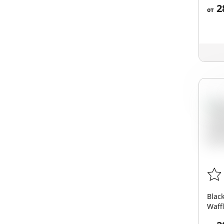
2
от
Ваф
Blac
Waffl