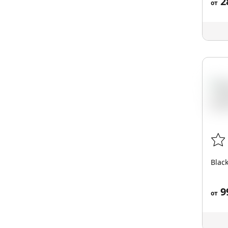
2
от
Blac
9
от