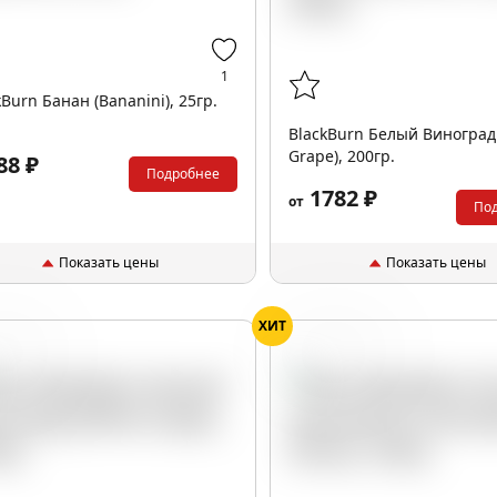
1
kBurn Банан (Bananini), 25гр.
BlackBurn Белый Виноград
Grape), 200гр.
88 ₽
Подробнее
1782 ₽
от
По
Показать цены
Показать цены
ХИТ
оград
Крыжовник