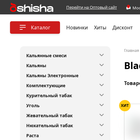
Перейти на Оптовый сайт
Каталог
Новинки
Хиты
Дисконт
Главная
Кальянные смеси
Bla
Кальяны
Кальяны Электронные
Товар
Комплектующие
Курительный табак
Уголь
ХИТ
Жевательный табак
Нюхательный табак
Раста