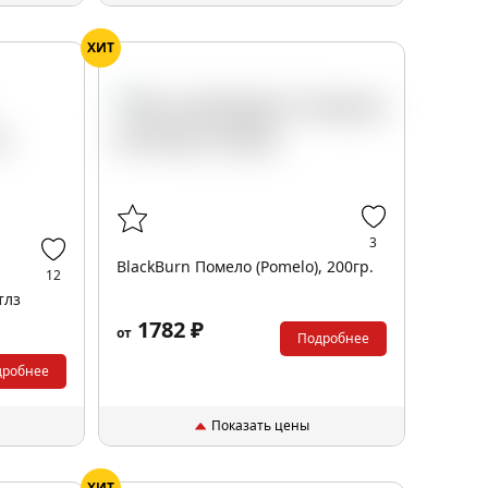
ХИТ
3
BlackBurn Помело (Pomelo), 200гр.
12
тлз
1782 ₽
от
Подробнее
дробнее
Показать цены
ХИТ