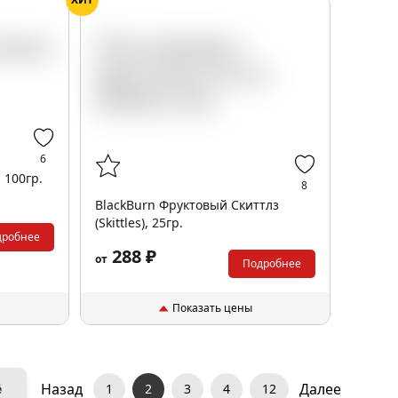
6
 100гр.
8
BlackBurn Фруктовый Скиттлз
(Skittles), 25гр.
дробнее
288 ₽
от
Подробнее
Показать цены
Назад
Далее
ё
1
2
3
4
12