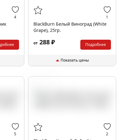
4
1
ник
BlackBurn Белый Виноград (White
Grape), 25гр.
288 ₽
от
дробнее
Подробнее
Показать цены
Лайм
5
2