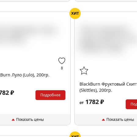
ХИТ
8
kBurn Луло (Lulo), 200гр.
BlackBurn Фруктовый Скит
(Skittles), 200гр.
782 ₽
Подробнее
1782 ₽
от
По
Показать цены
Показать цены
ХИТ