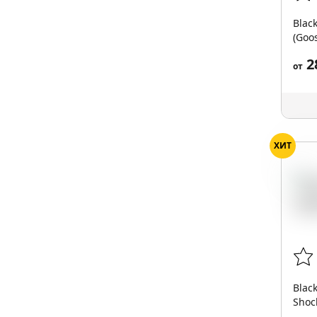
Blac
(Goo
2
от
ХИТ
Лай
Blac
Shock