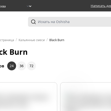
Написать ди
/
/
 страница
Кальянные смеси
Black Burn
ck Burn
ов
24
36
72
Виноград