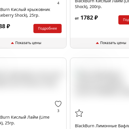
BlackBurn Кислый Лайм (L
4
Shock), 200гр.
kBurn Кислый крыжовник
seberry Shock), 25гр.
1782 ₽
от
По
88 ₽
Подробнее
Показать цены
Показать цены
м
Вафли
Лимон
3
kBurn Кислый Лайм (Lime
), 25гр.
BlackBurn Лимонные Вафл