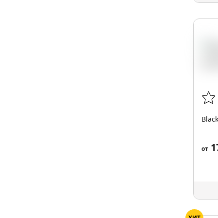
Blac
1
от
ХИТ