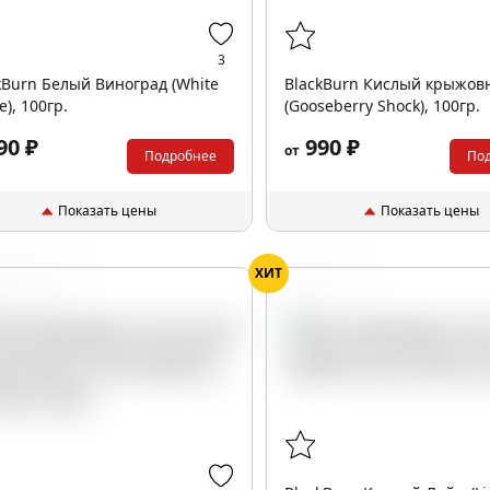
3
kBurn Белый Виноград (White
BlackBurn Кислый крыжов
e), 100гр.
(Gooseberry Shock), 100гр.
90 ₽
990 ₽
от
Подробнее
По
Показать цены
Показать цены
ХИТ
жовник
Лайм