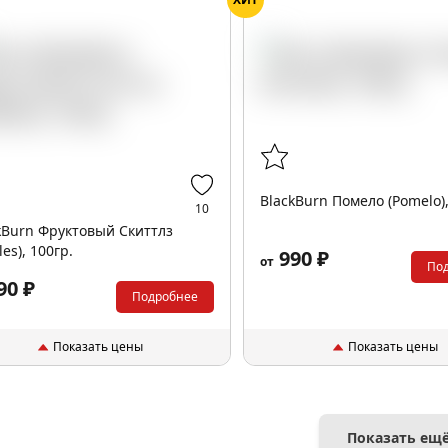
BlackBurn Помело (Pomelo),
10
kBurn Фруктовый Скиттлз
tles), 100гр.
990 ₽
от
По
90 ₽
Подробнее
Показать цены
Показать цены
Показать ещ