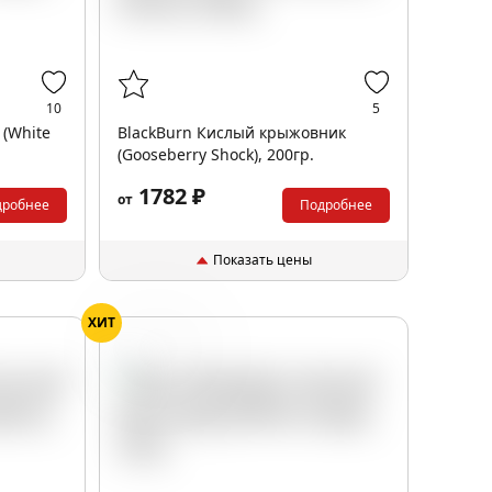
10
5
 (White
BlackBurn Кислый крыжовник
(Gooseberry Shock), 200гр.
1782 ₽
от
дробнее
Подробнее
Показать цены
ХИТ
Виноград