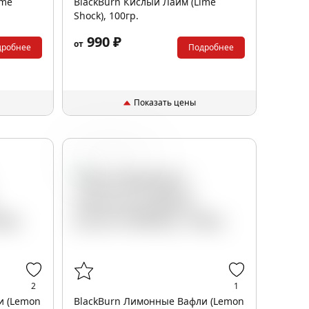
ime
BlackBurn Кислый Лайм (Lime
Shock), 100гр.
990 ₽
от
дробнее
Подробнее
Показать цены
Вафли
Лимон
2
1
и (Lemon
BlackBurn Лимонные Вафли (Lemon