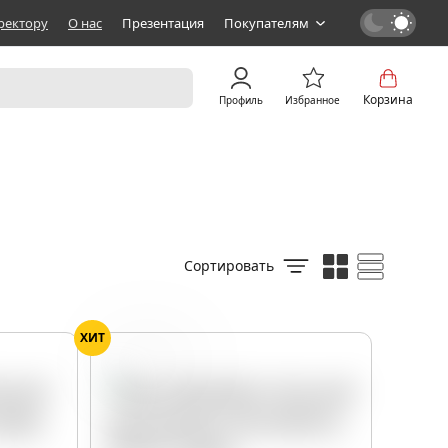
ректору
О нас
Презентация
Покупателям
Корзина
Профиль
Избранное
Сортировать
ХИТ
Крыжовник