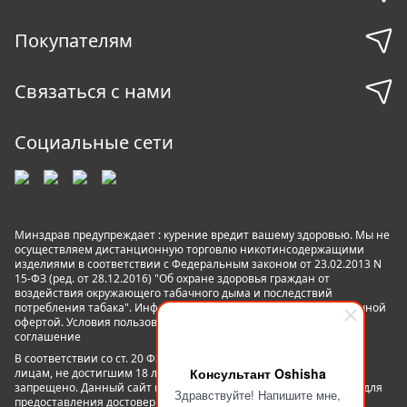
Покупателям
Связаться с нами
Социальные сети
Минздрав предупреждает : курение вредит вашему здоровью. Мы не
осуществляем дистанционную торговлю никотинсодержащими
изделиями в соответствии с Федеральным законом от 23.02.2013 N
15-ФЗ (ред. от 28.12.2016) "Об охране здоровья граждан от
воздействия окружающего табачного дыма и последствий
потребления табака". Информация на сайте не является публичной
офертой. Условия пользования сайтом
Пользовательское
соглашение
В соответствии со ст. 20 ФЗ №15 «Об охране здоровья граждан»
Консультант Oshisha
лицам, не достигшим 18 лет пользование данным сайтом
запрещено. Данный сайт не является рекламой, а служит лишь для
Здравствуйте! Напишите мне,
предоставления достоверной информации о свойствах,