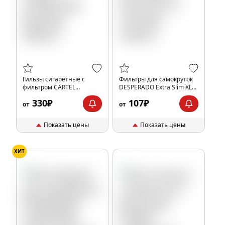
Гильзы сигаретные с
Фильтры для самокруток
фильтром CARTEL
DESPERADO Extra Slim XL
SUPERLONG 84x25мм
5.3/22мм (100шт)
330₽
107₽
(300шт)
от
от
Показать цены
Показать цены
ХИТ