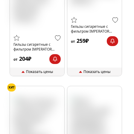
Гильзы сигаретные с
фильтром IMPERATOR
BLACK 84x20мм (200шт)
259₽
от
Гильзы сигаретные с
фильтром IMPERATOR
BLACK SUPER LONG GOLD
204₽
84x25мм (100шт)
от
Показать цены
Показать цены
ХИТ