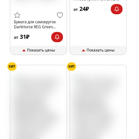
24₽
от
Бумага для самокруток
DarkHorse REG Green
(50шт)
31₽
от
Показать цены
Показать цены
ХИТ
ХИТ