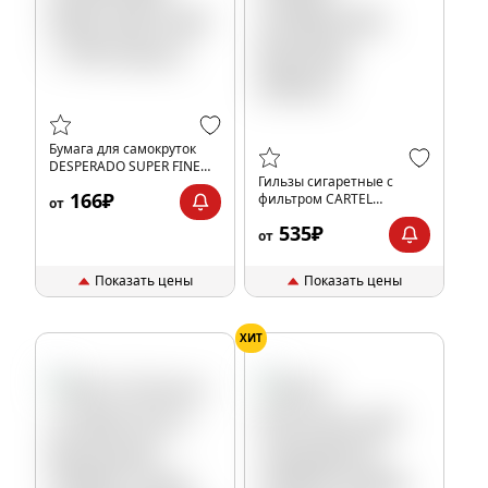
Бумага для самокруток
DESPERADO SUPER FINE
Гильзы сигаретные с
KING SIZE SLIM + TIPS
166₽
фильтром CARTEL
(32шт)
от
SUPERLONG 84x25мм
535₽
(500шт)
от
Показать цены
Показать цены
ХИТ