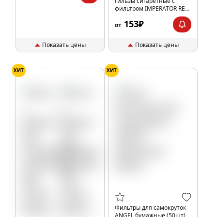
Гильзы сигаретные с
фильтром IMPERATOR RED
84x15мм (200шт)
153₽
от
Показать цены
Показать цены
ХИТ
ХИТ
Фильтры для самокруток
ANGEL бумажные (50шт)