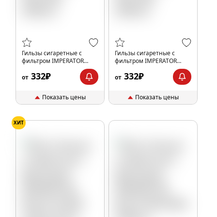
Гильзы сигаретные с
Гильзы сигаретные с
фильтром IMPERATOR
фильтром IMPERATOR
BROWN SUPER LONG GOLD
BLACK SUPER LONG GOLD
332₽
332₽
84x25мм (200шт)
84x25мм (200шт)
от
от
Показать цены
Показать цены
ХИТ