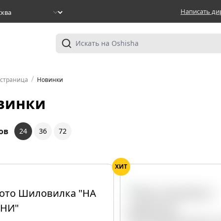
Написать ди
/
 страница
Новинки
винки
ов
24
36
72
ХИТ