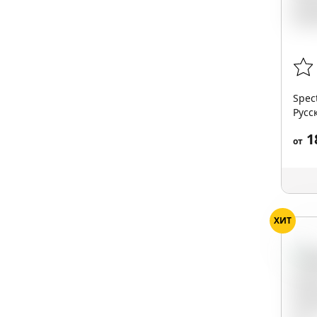
Spec
Русс
1
от
ХИТ
Тро