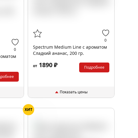
0
Spectrum Medium Line с ароматом
0
Сладкий ананас, 200 гр.
роматом
1890 ₽
от
Подробнее
дробнее
Показать цены
ХИТ
Ром