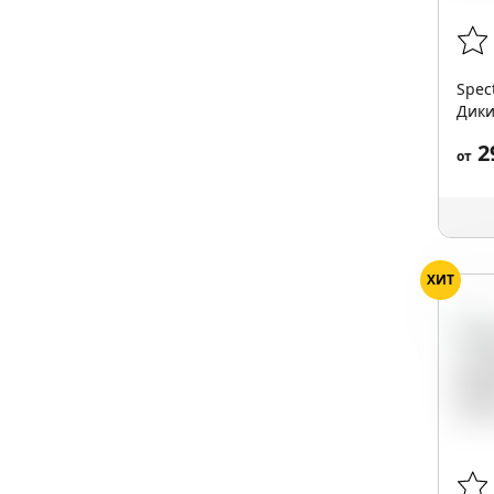
Spec
Дики
2
от
ХИТ
Тро