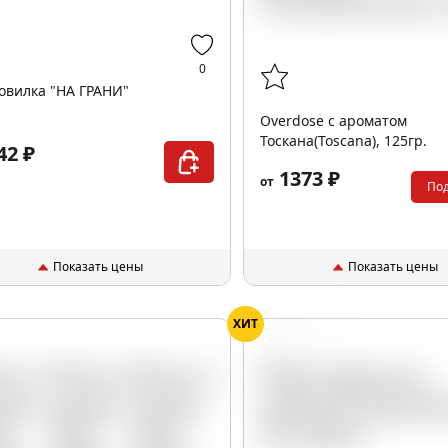
0
вилка "НА ГРАНИ"
Overdose с ароматом
Тоскана(Toscana), 125гр.
42 ₽
1373 ₽
от
По
Показать цены
Показать цены
ХИТ
Тропики