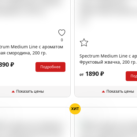
0
trum Medium Line с ароматом
ая смородина, 200 гр.
Spectrum Medium Line с а
Фруктовый жвачка, 200 гр.
890 ₽
Подробнее
1890 ₽
от
По
Показать цены
Показать цены
ХИТ
ина
Маракуйя