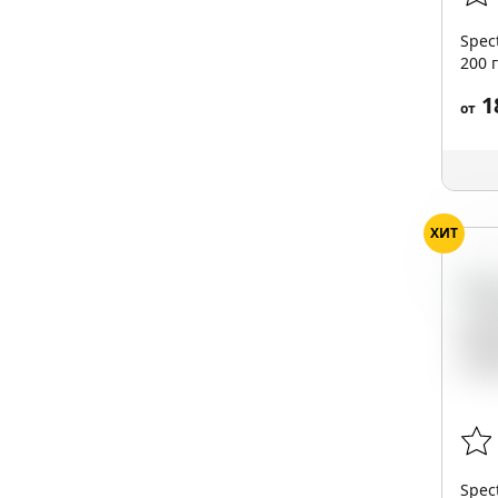
Spec
200 г
1
от
ХИТ
Бар
Spec