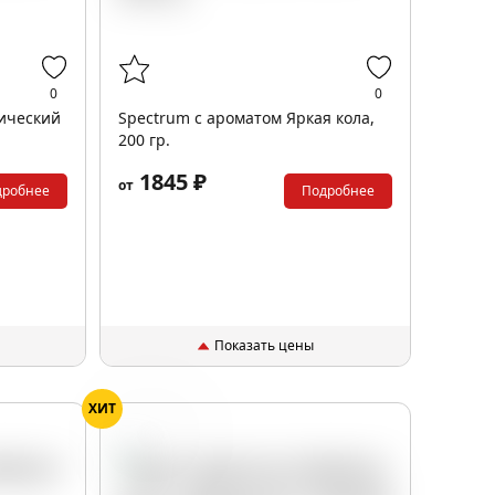
0
0
пический
Spectrum с ароматом Яркая кола,
200 гр.
1845 ₽
от
дробнее
Подробнее
Показать цены
ХИТ
Ананас