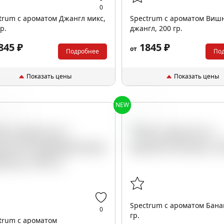
0
trum с ароматом Джангл микс,
Spectrum с ароматом Виш
р.
джангл, 200 гр.
845 ₽
1845 ₽
от
Подробнее
По
Показать цены
Показать цены
NEW
барис
Банан
Spectrum с ароматом Бана
0
гр.
trum с ароматом