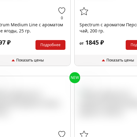
0
trum Medium Line с ароматом
Spectrum с ароматом Пер
е ягоды, 25 гр.
чай, 200 гр.
97 ₽
1845 ₽
от
Подробнее
По
Показать цены
Показать цены
NEW
пики
Вишня