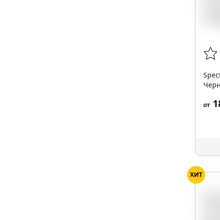
Spec
Черн
1
от
ХИТ
Мал