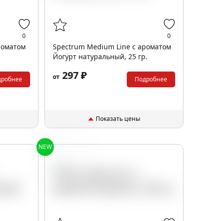
0
0
роматом
Spectrum Medium Line с ароматом
Йогурт натуральный, 25 гр.
297 ₽
от
дробнее
Подробнее
Показать цены
NEW
Дюшес