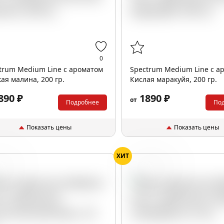
0
trum Medium Line с ароматом
Spectrum Medium Line с а
кая малина, 200 гр.
Кислая маракуйя, 200 гр.
890 ₽
1890 ₽
от
Подробнее
По
Показать цены
Показать цены
ХИТ
пики
Смородина