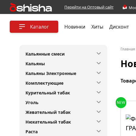
Перейти на Оптовый сайт
Каталог
Новинки
Хиты
Дисконт
Главная
Кальянные смеси
Но
Кальяны
Кальяны Электронные
Товар
Комплектующие
Курительный табак
Уголь
NEW
Жевательный табак
Нюхательный табак
Раста