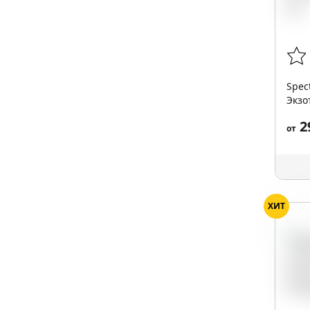
Spec
Экзо
2
от
ХИТ
Яго