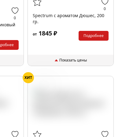
0
Spectrum с ароматом Дюшес, 200
0
гр.
сиковый
1845 ₽
от
Подробнее
дробнее
Показать цены
ХИТ
Виноград