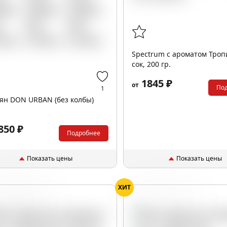
Spectrum с ароматом Тро
сок, 200 гр.
1845 ₽
от
По
1
ян DON URBAN (без колбы)
850 ₽
Подробнее
Показать цены
Показать цены
ХИТ
ная смородина
Жвачка
Фрукты