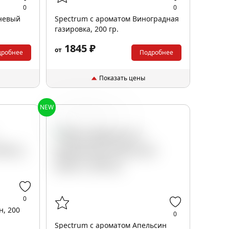
0
0
невый
Spectrum с ароматом Виноградная
газировка, 200 гр.
1845 ₽
от
дробнее
Подробнее
Показать цены
NEW
Апельсин
Манго
0
н, 200
0
Spectrum с ароматом Апельсин