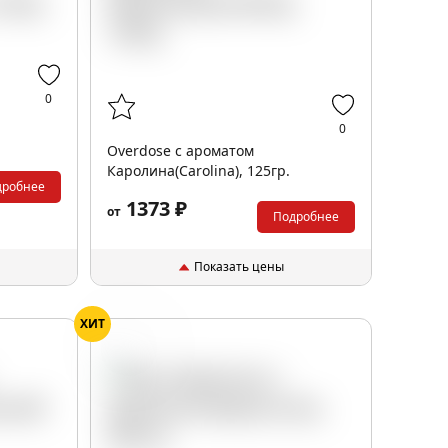
0
0
Overdose с ароматом
Каролина(Carolina), 125гр.
дробнее
1373 ₽
от
Подробнее
Показать цены
ХИТ
Кола