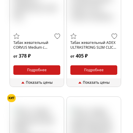
Табак жевательный
Табак жевательный ADEX
CORVUS Medium с
ULTRASTRONG SLIM CLICK
ароматом Cold Dry
melon menthol
378 ₽
405 ₽
от
от
Подробнее
Подробнее
Показать цены
Показать цены
ХИТ