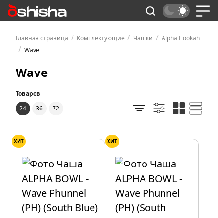
/
/
/
Главная страница
Комплектующие
Чашки
Alpha Hookah
/
Wave
Wave
Товаров
24
36
72
ХИТ
ХИТ