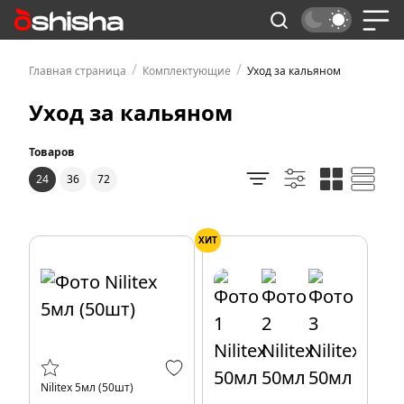
/
/
Главная страница
Комплектующие
Уход за кальяном
Уход за кальяном
Товаров
24
36
72
ХИТ
Nilitex 5мл (50шт)