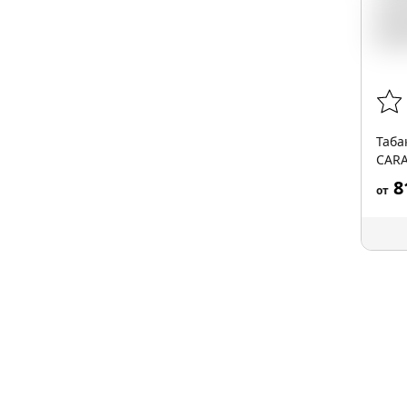
Таба
CARA
8
от