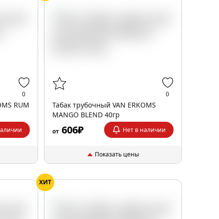
0
0
KOMS RUM
Табак трубочный VAN ERKOMS
MANGO BLEND 40гр
606₽
наличии
Нет в наличии
от
Показать цены
ХИТ