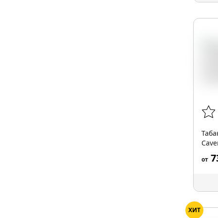
Таба
Cave
7
от
ХИТ