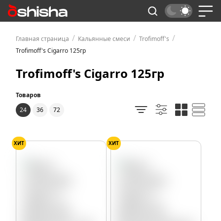
/
/
/
Главная страница
Кальянные смеси
Trofimoff's
Trofimoff's Cigarro 125гр
Trofimoff's Cigarro 125гр
Товаров
24
36
72
ХИТ
ХИТ