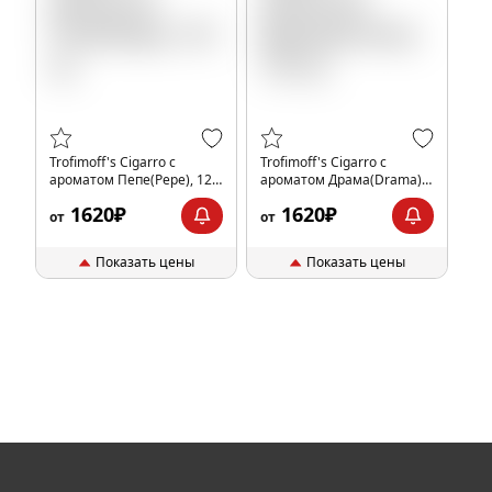
Trofimoff's Cigarro с
Trofimoff's Cigarro с
ароматом Пепе(Pepe), 125
ароматом Драма(Drama),
гр.
125 гр.
1620₽
1620₽
от
от
Показать цены
Показать цены