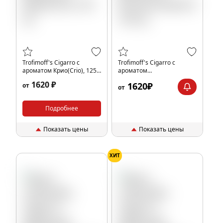
Trofimoff's Cigarro с
Trofimoff's Cigarro с
ароматом Крио(Crio), 125
ароматом
гр.
Коннектикут(Connecticut),
1620 ₽
1620₽
от
125 гр.
от
Подробнее
Показать цены
Показать цены
ХИТ