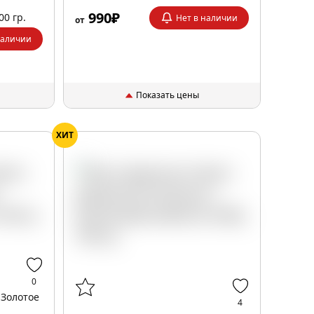
990₽
00 гр.
Нет в наличии
от
наличии
Показать цены
ХИТ
0
 Золотое
4