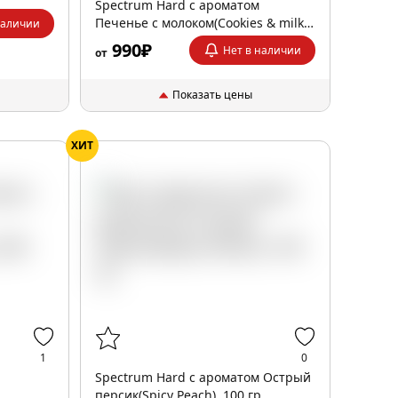
Spectrum Hard с ароматом
Печенье с молоком(Cookies & milk),
наличии
100 гр.
990₽
Нет в наличии
от
Показать цены
ХИТ
1
0
Spectrum Hard с ароматом Острый
персик(Spicy Peach), 100 гр.