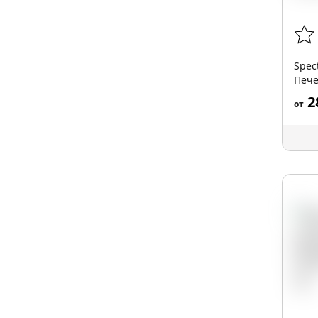
Spec
Пече
25 гр
2
от