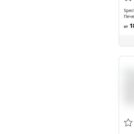
Spec
Пече
200 г
1
от