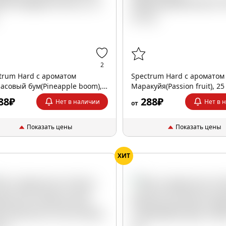
2
trum Hard с ароматом
Spectrum Hard с ароматом
асовый бум(Pineapple boom),
Маракуйя(Passion fruit), 25
.
88₽
288₽
Нет в наличии
Нет в 
от
Показать цены
Показать цены
ХИТ