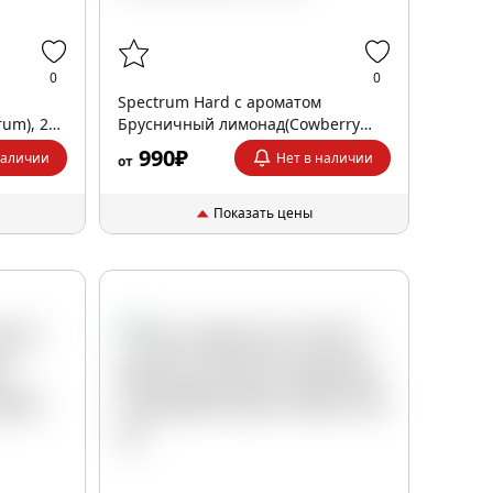
0
0
Spectrum Hard с ароматом
um), 25
Брусничный лимонад(Cowberry
lemonade), 100 гр.
990₽
наличии
Нет в наличии
от
Показать цены