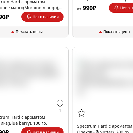
trum Hard с ароматом
990₽
ннее манго(Morning mango),
Нет в 
от
р.
90₽
Нет в наличии
Показать цены
Показать цены
1
trum Hard с ароматом
ика(Blue berry), 100 гр.
Spectrum Hard с ароматом
90₽
Ореховый(Nutter), 200 гр.
Нет в наличии