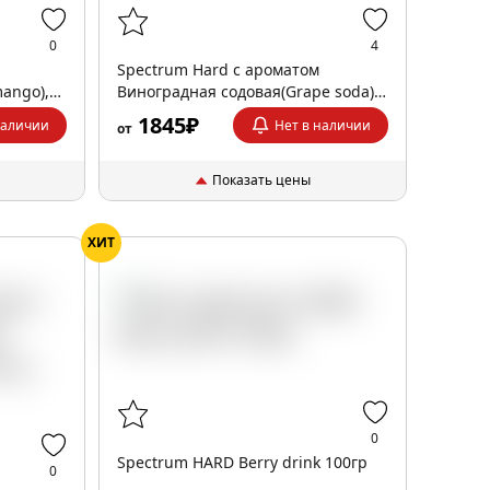
0
4
Spectrum Hard с ароматом
ango),
Виноградная содовая(Grape soda),
200 гр.
1845₽
наличии
Нет в наличии
от
Показать цены
ХИТ
0
Spectrum HARD Berry drink 100гр
0