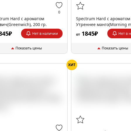
0
trum Hard с ароматом
Spectrum Hard с ароматом
вич(Greenwich), 200 гр.
Утреннее манго(Morning m
200 гр.
845₽
1845₽
Нет в наличии
Нет в 
от
Показать цены
Показать цены
ХИТ