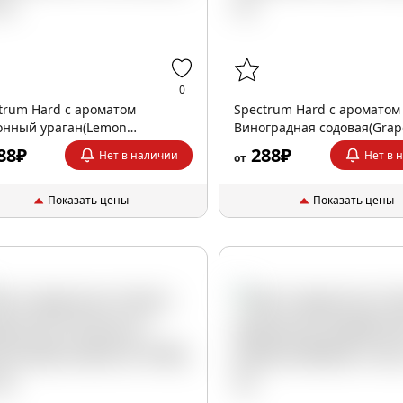
0
trum Hard с ароматом
Spectrum Hard с ароматом
нный ураган(Lemon
Виноградная содовая(Grape
cane), 25 гр.
25 гр.
88₽
288₽
Нет в наличии
Нет в 
от
Показать цены
Показать цены