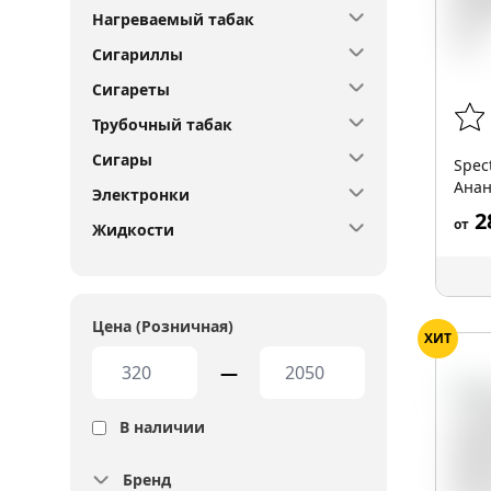
Нагреваемый табак
Сигариллы
Сигареты
Трубочный табак
Сигары
Spec
Анан
Электронки
25 гр
2
от
Жидкости
Цена (Розничная)
ХИТ
—
В наличии
Бренд