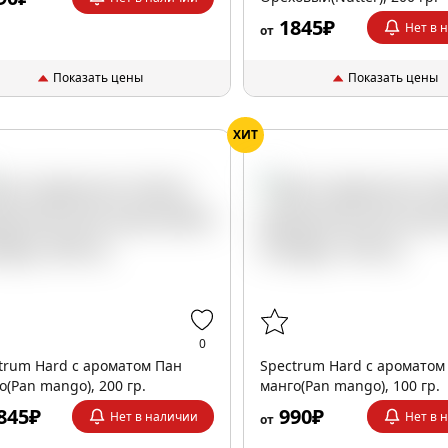
1845₽
Нет в 
от
Показать цены
Показать цены
ХИТ
0
trum Hard с ароматом Пан
Spectrum Hard с ароматом
о(Pan mango), 200 гр.
манго(Pan mango), 100 гр.
845₽
990₽
Нет в наличии
Нет в 
от