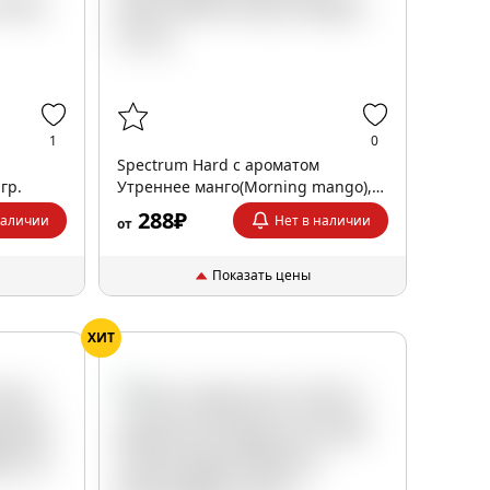
1
0
Spectrum Hard с ароматом
 гр.
Утреннее манго(Morning mango),
25 гр.
288₽
наличии
Нет в наличии
от
Показать цены
ХИТ