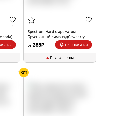
3
1
Spectrum Hard с ароматом
 soda),
Брусничный лимонад(Cowberry
lemonade), 25 гр.
288₽
наличии
Нет в наличии
от
Показать цены
ХИТ