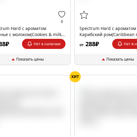
0
trum Hard с ароматом
Spectrum Hard с ароматом
нье с молоком(Cookies & milk),
Карибский ром(Caribbean r
.
гр.
88₽
288₽
Нет в наличии
Нет в 
от
Показать цены
Показать цены
ХИТ