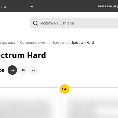
Написать ди
/
/
/
 страница
Кальянные смеси
Spectrum
Spectrum Hard
ectrum Hard
ов
24
36
72
ХИТ