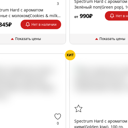
Spectrum Hard с ароматом
3
Зелёный поп(Green pop), 1
trum Hard с ароматом
990₽
нье с молоком(Cookies & milk),
Нет в 
от
р.
845₽
Нет в наличии
Показать цены
Показать цены
ХИТ
Spectrum Hard с ароматом
0
киви(Golden kiwi), 100 гр.