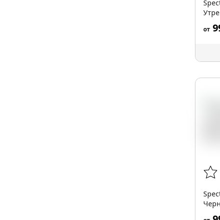
Spec
Утре
100 г
9
от
Spec
Черн
9