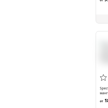
от
Spec
манг
1
от