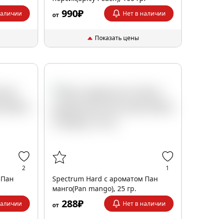
990₽
наличии
Нет в наличии
от
Показать цены
2
1
 Пан
Spectrum Hard с ароматом Пан
манго(Pan mango), 25 гр.
288₽
наличии
Нет в наличии
от