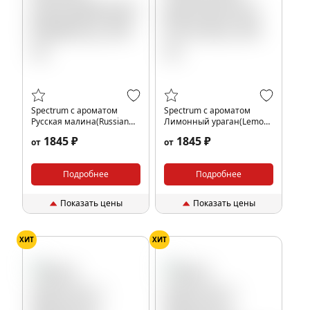
Spectrum с ароматом
Spectrum с ароматом
Русская малина(Russian
Лимонный ураган(Lemon
Raspberry), 200 гр.
hurricane), 200 гр.
1845 ₽
1845 ₽
от
от
Подробнее
Подробнее
Показать цены
Показать цены
ХИТ
ХИТ