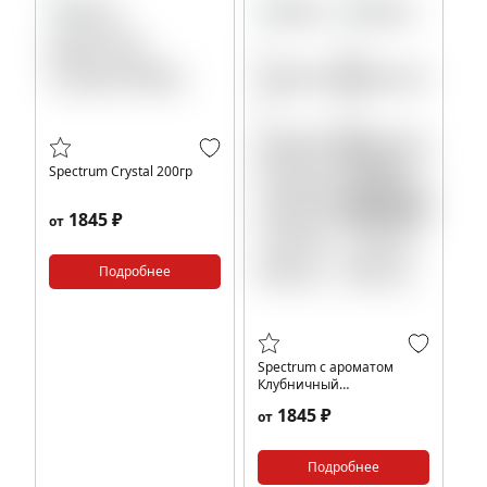
Spectrum Crystal 200гр
1845 ₽
от
Подробнее
Spectrum с ароматом
Клубничный
крем(Strawberry cream),
1845 ₽
от
200 гр.
Подробнее