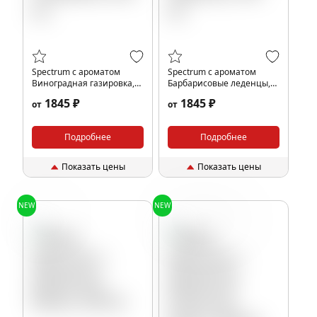
Spectrum с ароматом
Spectrum с ароматом
Виноградная газировка,
Барбарисовые леденцы,
200 гр.
200 гр.
1845 ₽
1845 ₽
от
от
Подробнее
Подробнее
Показать цены
Показать цены
NEW
NEW
Банан
Апельсин
Манго