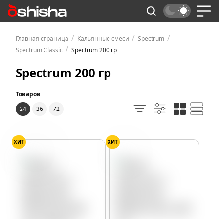
/
/
/
Главная страница
Кальянные смеси
Spectrum
/
Spectrum Classic
Spectrum 200 гр
Spectrum 200 гр
Товаров
24
36
72
ХИТ
ХИТ
Тропики
Кола