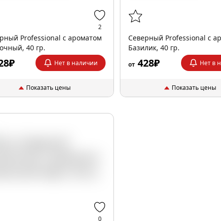
2
рный Professional с ароматом
Северный Professional с а
очный, 40 гр.
Базилик, 40 гр.
28₽
428₽
Нет в наличии
Нет в 
от
Показать цены
Показать цены
0