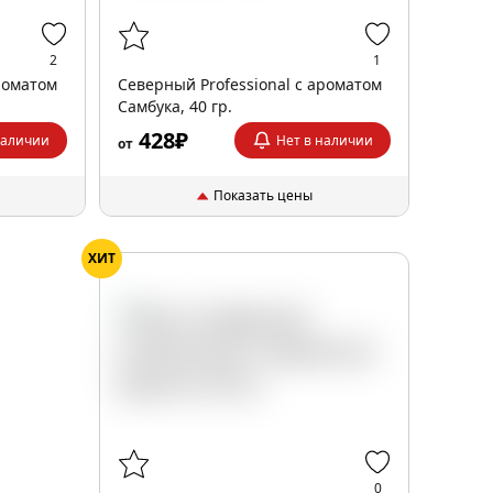
2
1
роматом
Северный Professional с ароматом
Самбука, 40 гр.
428₽
наличии
Нет в наличии
от
Показать цены
ХИТ
0