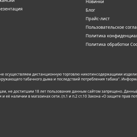
кансии
Новинки
езентация
Блог
Прайс-лист
Пользовательское согл
Политика конфиденциа
Политика обработки Coo
 не осуществляем дистанционную торговлю никотинсодержащими изделиям
я окружающего табачного дыма и последствий потребления табака". Инфор
лицам, не достигшим 18 лет пользование данным сайтом запрещено. Данны
 её наличии в магазинах сети. (п.1 и п.2 ст.10 Закона «О защите прав по