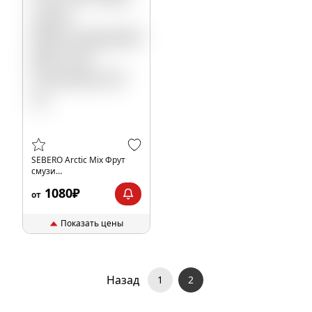
SEBERO Arctic Mix Фрут
смузи
Манго,маракуйя,ананас,киви,арктик
1080₽
(Mix Fruit Smoothie),100 гр.
от
Показать цены
Назад
1
2