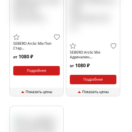
SEBERO Arctic Mix Поп
Стар
SEBERO Arctic Mix
Арбуз,Дыня,Лайм,Мята,Арктик
1080 ₽
от
Адреналин
(Mix Pop star),100 гр.
Лимон,Фейхоа,Энергетик,Арктик
1080 ₽
от
(Mix Adrenalin),100 гр.
Подробнее
Подробнее
Показать цены
Показать цены