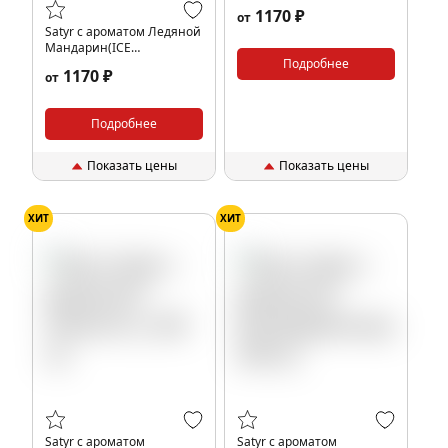
МАНГОСТИН), 100 гр.
1170 ₽
от
Satyr с ароматом Ледяной
Мандарин(ICE
TANGERINE/АЙС
Подробнее
1170 ₽
от
ТАНДЖЕРИН), 100 гр.
Подробнее
Показать цены
Показать цены
ХИТ
ХИТ
Satyr с ароматом
Satyr с ароматом