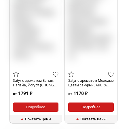
Satyr с ароматом Банан,
Satyr с ароматом Молодые
Папайа, Йогурт (CHUNGA-
цветы сакуры (SAKURA
CHANGA/ЧУНГА-ЧАНГА),
EXPERT/САКУРА ЭКСПЕРТ),
1791 ₽
1170 ₽
от
от
200 гр.
100 гр.
Подробнее
Подробнее
Показать цены
Показать цены