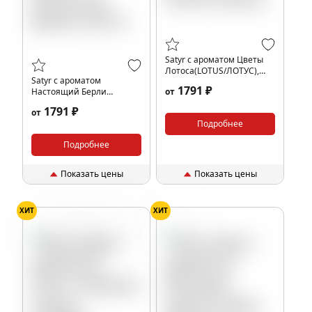
Satyr с ароматом Цветы
Лотоса(LOTUS/ЛОТУС),
Satyr с ароматом
200 гр.
1791 ₽
Настоящий Берли
от
(Распутная Девка), 200 гр.
1791 ₽
от
Подробнее
Подробнее
Показать цены
Показать цены
ХИТ
ХИТ
Ананас
Черника
Кокос
Цветы