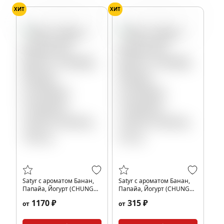
ХИТ
ХИТ
Банан
Йогурт
Папайя
Банан
Йогурт
Папайя
Satyr с ароматом Банан,
Satyr с ароматом Банан,
Папайа, Йогурт (CHUNGA-
Папайа, Йогурт (CHUNGA-
CHANGA/ЧУНГА-ЧАНГА),
CHANGA/ЧУНГА-ЧАНГА), 25
1170 ₽
315 ₽
от
от
100 гр.
гр.