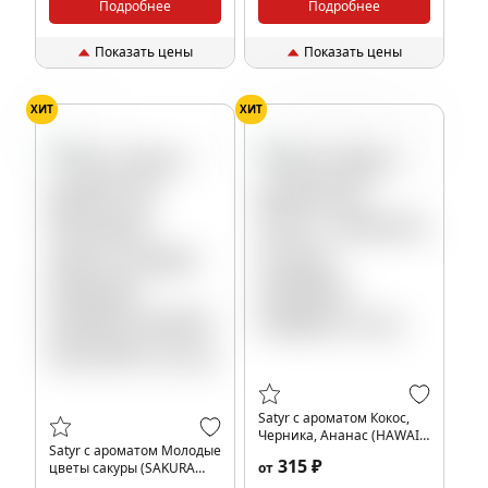
Подробнее
Подробнее
Показать цены
Показать цены
ХИТ
ХИТ
Цветы
Ананас
Черника
Кокос
Satyr с ароматом Кокос,
Черника, Ананас (HAWAII/
Satyr с ароматом Молодые
ХАВАИ), 25 гр.
315 ₽
цветы сакуры (SAKURA
от
EXPERT/САКУРА ЭКСПЕРТ),