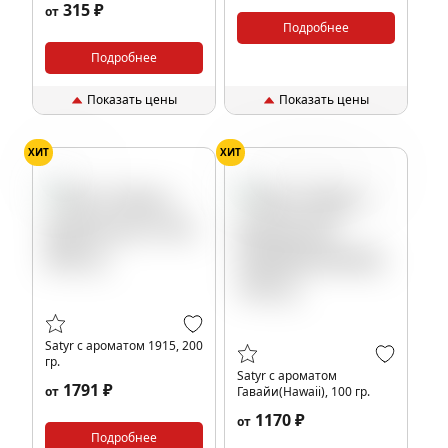
315 ₽
от
25 гр.
Подробнее
Подробнее
Показать цены
Показать цены
ХИТ
ХИТ
Цветы
Ананас
Черника
Кокос
Satyr с ароматом 1915, 200
гр.
Satyr с ароматом
1791 ₽
от
Гавайи(Hawaii), 100 гр.
1170 ₽
от
Подробнее