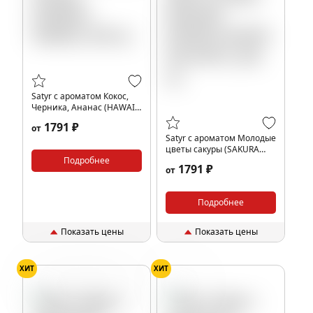
Satyr с ароматом Кокос,
Черника, Ананас (HAWAII/
ХАВАИ), 200 гр.
1791 ₽
от
Satyr с ароматом Молодые
цветы сакуры (SAKURA
Подробнее
EXPERT/САКУРА ЭКСПЕРТ),
1791 ₽
от
200 гр.
Подробнее
Показать цены
Показать цены
ХИТ
ХИТ
Банан
Йогурт
Папайя
Цветы