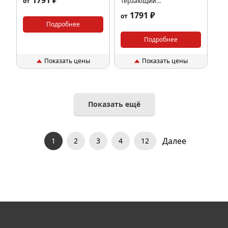
1791 ₽
от
Терзающий
Плоть(SATURN/САТУРН),
1791 ₽
от
200 гр.
Подробнее
Подробнее
Показать цены
Показать цены
Показать ещё
Далее
1
2
3
4
12