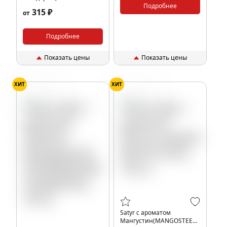
TANGERINE/АЙС
Подробнее
315 ₽
от
ТАНДЖЕРИН), 25 гр.
Подробнее
Показать цены
Показать цены
ХИТ
ХИТ
Мандарин
Мангустин
Satyr с ароматом
Мангустин(MANGOSTEEN/