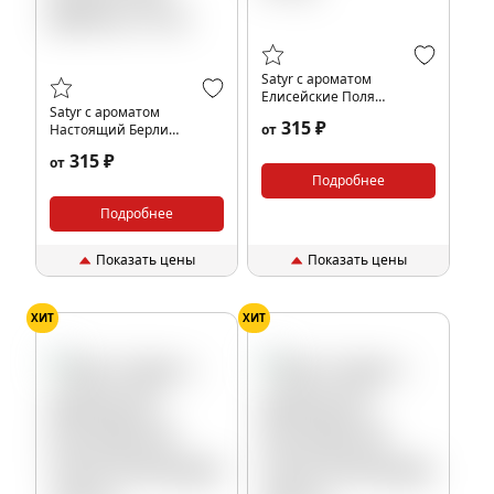
Satyr с ароматом
Елисейские Поля
Satyr с ароматом
(Элизиум), 25 гр.
315 ₽
Настоящий Берли
от
(Распутная Девка), 25 гр.
315 ₽
от
Подробнее
Подробнее
Показать цены
Показать цены
ХИТ
ХИТ