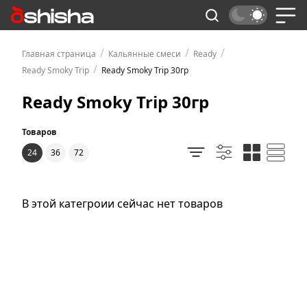
/
/
/
Главная страница
Кальянные смеси
Ready
/
Ready Smoky Trip
Ready Smoky Trip 30гр
Ready Smoky Trip 30гр
Товаров
24
36
72
В этой категроии сейчас нет товаров