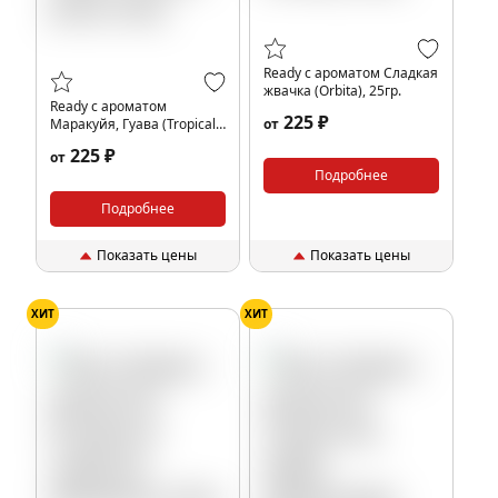
Ready с ароматом Сладкая
жвачка (Orbita), 25гр.
Ready с ароматом
225 ₽
Маракуйя, Гуава (Tropical
от
Juice), 25гр.
225 ₽
от
Подробнее
Подробнее
Показать цены
Показать цены
ХИТ
ХИТ