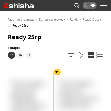
/
/
/
Главная страница
Кальянные смеси
Ready
Ready Classic
/
Ready 25гр
Ready 25гр
Товаров
24
36
72
ХИТ