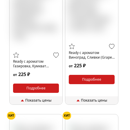
Ready с ароматом
Виноград, Сливки (Grape
Ready с ароматом
Cream), 25гр.
225 ₽
Газировка, Кумкват
от
(Kumquat Soda), 25гр.
225 ₽
от
Подробнее
Подробнее
Показать цены
Показать цены
ХИТ
ХИТ