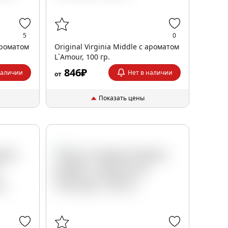
5
0
 ароматом
Original Virginia Middle с ароматом
L`Amour, 100 гр.
846₽
наличии
Нет в наличии
от
Показать цены