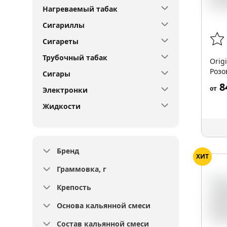
Нагреваемый табак
Сигариллы
Сигареты
Трубочный табак
Orig
Розо
Сигары
8
от
Электронки
Жидкости
Бренд
ХИТ
Граммовка, г
Крепость
Основа кальянной смеси
Состав кальянной смеси