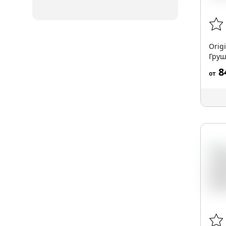
Orig
Груш
8
от