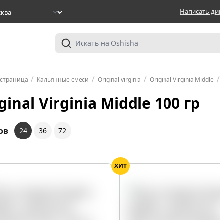
Написать ди
/
/
/
/
 страница
Кальянные смеси
Original virginia
Original Virginia Middle
ginal Virginia Middle 100 гр
ов
24
36
72
ХИТ