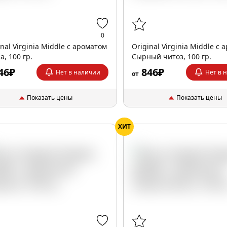
0
inal Virginia Middle с ароматом
Original Virginia Middle с
а, 100 гр.
Сырный читоз, 100 гр.
46₽
846₽
Нет в наличии
Нет в 
от
Показать цены
Показать цены
ХИТ