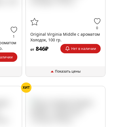
0
Original Virginia Middle с ароматом
1
Холодок, 100 гр.
 ароматом
846₽
р.
Нет в наличии
от
наличии
Показать цены
ХИТ