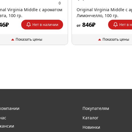
0
inal Virginia Middle с ароматом
Original Virginia Middle с
ата, 100 гр.
Лимончелло, 100 гр.
46₽
846₽
Нет в наличии
Нет в 
от
Показать цены
Показать цены
компании
Покупателям
нас
Каталог
кансии
Новинки