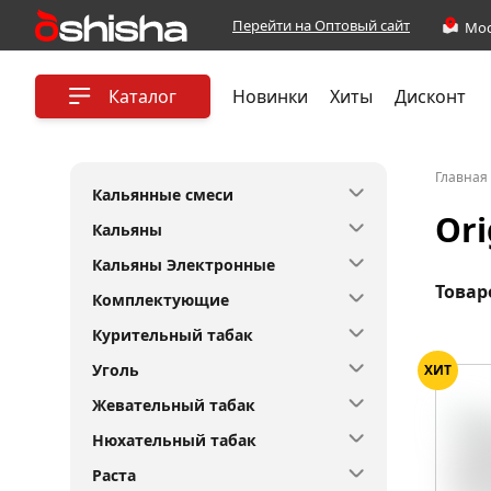
Перейти на Оптовый сайт
Каталог
Новинки
Хиты
Дисконт
Главная
Кальянные смеси
Ori
Кальяны
Кальяны Электронные
Товар
Комплектующие
Курительный табак
Уголь
ХИТ
Жевательный табак
Нюхательный табак
Раста