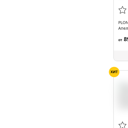
PLON
Апел
затя
8
от
ХИТ