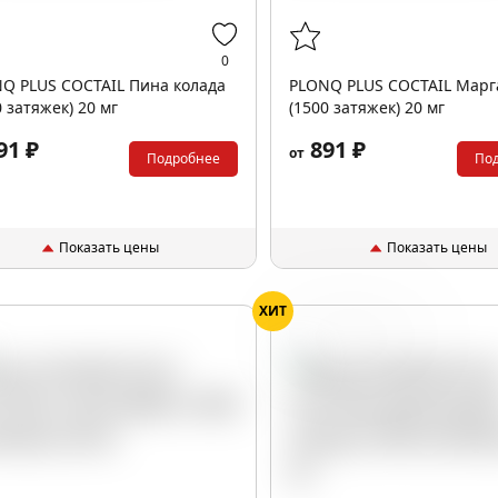
0
Q PLUS COCTAIL Пина колада
PLONQ PLUS COCTAIL Марг
0 затяжек) 20 мг
(1500 затяжек) 20 мг
91 ₽
891 ₽
от
Подробнее
По
Показать цены
Показать цены
ХИТ
Вишня
Ликер