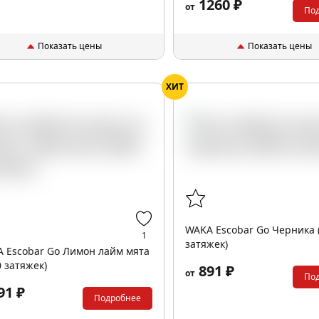
1260 ₽
от
По
Показать цены
Показать цены
ХИТ
WAKA Escobar Go Черника 
1
затяжек)
 Escobar Go Лимон лайм мята
0 затяжек)
891 ₽
от
По
91 ₽
Подробнее