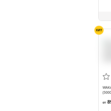
ХИТ
WAKA
(500
8
от