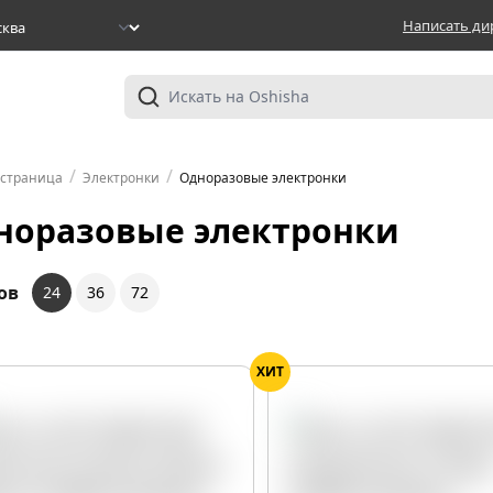
Написать ди
/
/
 страница
Электронки
Одноразовые электронки
норазовые электронки
ов
24
36
72
ХИТ