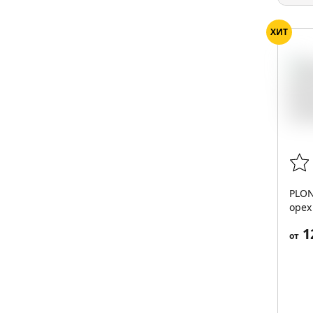
ХИТ
PLON
орех
1
от