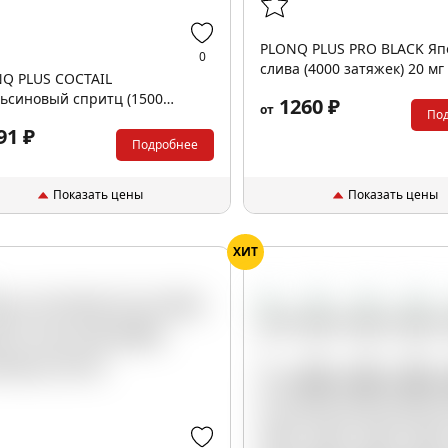
PLONQ PLUS PRO BLACK Яп
0
слива (4000 затяжек) 20 мг
Q PLUS COCTAIL
ьсиновый спритц (1500
1260 ₽
от
По
жек) 20 мг
91 ₽
Подробнее
Показать цены
Показать цены
ХИТ