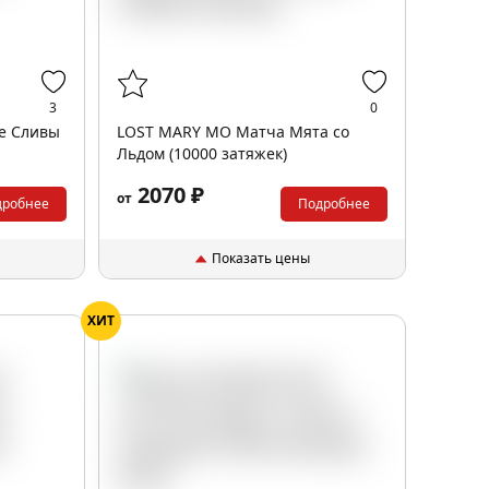
3
0
е Сливы
LOST MARY MO Матча Мята со
Льдом (10000 затяжек)
2070 ₽
от
дробнее
Подробнее
Показать цены
ХИТ