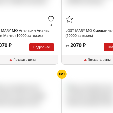
3
 MARY MO Апельсин Ананас
LOST MARY MO Смешанны
н Манго (10000 затяжек)
(10000 затяжек)
070 ₽
2070 ₽
от
Подробнее
По
Показать цены
Показать цены
ХИТ