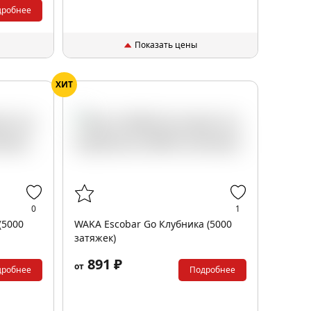
дробнее
Показать цены
ХИТ
0
1
(5000
WAKA Escobar Go Клубника (5000
затяжек)
891 ₽
от
дробнее
Подробнее