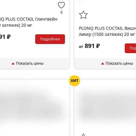
0
Q PLUS COCTAIL Глинтвейн
0 затяжек) 20 мг
PLONQ PLUS COCTAIL Виш
ликер (1500 затяжек) 20 мг
91 ₽
Подробнее
891 ₽
от
По
Показать цены
Показать цены
ХИТ
льсин
Апероль