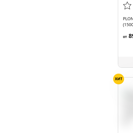
PLON
(150
8
от
ХИТ
Апе