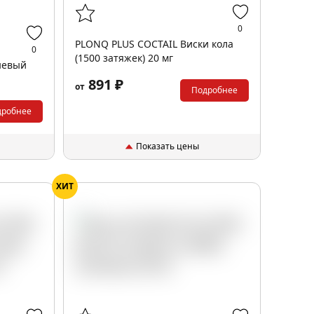
0
PLONQ PLUS COCTAIL Виски кола
0
(1500 затяжек) 20 мг
невый
891 ₽
от
Подробнее
дробнее
Показать цены
ХИТ