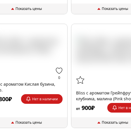
Показать цены
Показать цены
0
s с ароматом Кислая бузина,
р.
Bliss с ароматом Грейпфру
800₽
клубника, малина (Pink shot
Нет в наличии
900₽
Нет в 
от
Показать цены
Показать цены