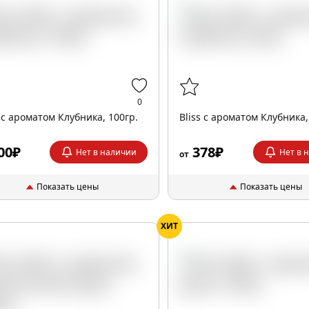
0
s с ароматом Клубника, 100гр.
Bliss с ароматом Клубника,
00₽
378₽
Нет в наличии
Нет в 
от
Показать цены
Показать цены
ХИТ