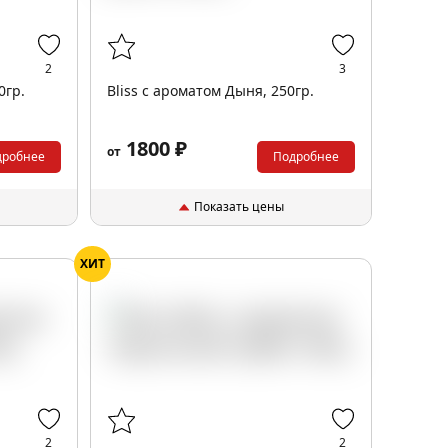
2
3
0гр.
Bliss с ароматом Дыня, 250гр.
1800 ₽
от
дробнее
Подробнее
Показать цены
ХИТ
2
2