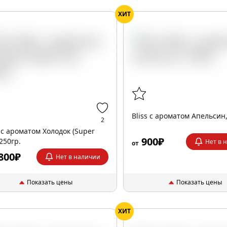
ХИТ
Bliss с ароматом Апельсин,
2
s с ароматом Холодок (Super
900₽
 250гр.
Нет в 
от
800₽
Нет в наличии
Показать цены
Показать цены
ХИТ