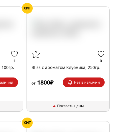
ХИТ
1
0
 100гр.
Bliss с ароматом Клубника, 250гр.
1800₽
наличии
Нет в наличии
от
Показать цены
ХИТ