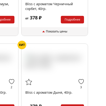
смузи,
Bliss с ароматом Черничный
сорбет, 40гр.
378 ₽
от
дробнее
Подробнее
Показать цены
ХИТ
2
3
0гр.
Bliss с ароматом Дыня, 40гр.