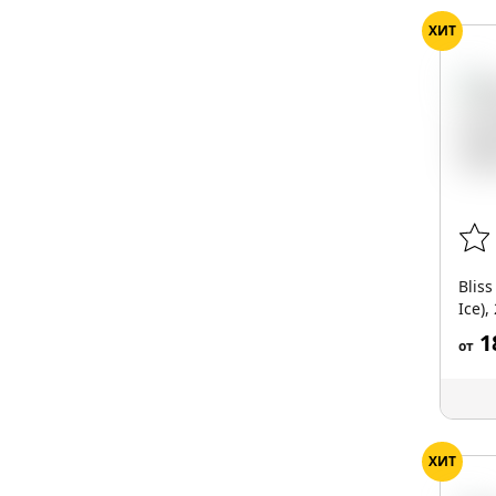
ХИТ
Blis
Ice),
1
от
ХИТ