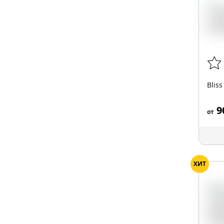
Blis
9
от
ХИТ