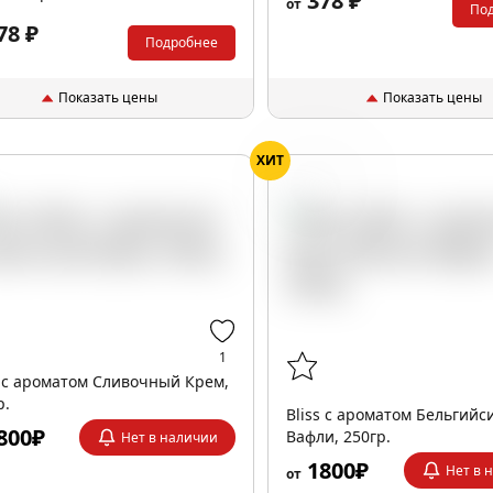
378 ₽
от
По
78 ₽
Подробнее
Показать цены
Показать цены
ХИТ
Вафли
1
s с ароматом Сливочный Крем,
р.
Bliss с ароматом Бельгийс
800₽
Вафли, 250гр.
Нет в наличии
1800₽
Нет в 
от