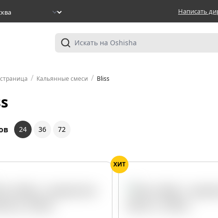
Написать ди
/
/
 страница
Кальянные смеси
Bliss
ss
ов
24
36
72
ХИТ