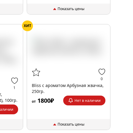
Показать цены
ХИТ
0
Bliss с ароматом Арбузная жвачка,
1
250гр.
т,
1800₽
), 100гр.
Нет в наличии
от
наличии
Показать цены