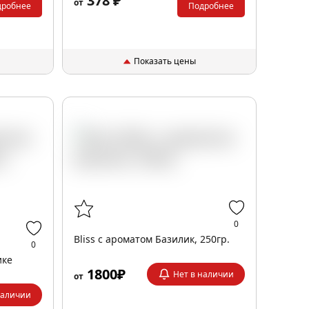
378 ₽
от
дробнее
Подробнее
Показать цены
0
Bliss с ароматом Базилик, 250гр.
0
ике
1800₽
Нет в наличии
от
наличии