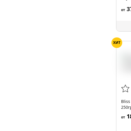
3
от
ХИТ
Blis
250г
1
от