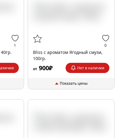
1
0
 40гр.
Bliss с ароматом Ягодный смузи,
100гр.
900₽
наличии
Нет в наличии
от
Показать цены