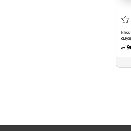
Blis
смуз
9
от