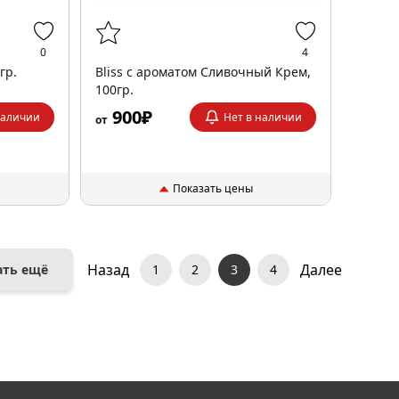
0
4
гр.
Bliss с ароматом Сливочный Крем,
100гр.
900₽
наличии
Нет в наличии
от
Показать цены
Назад
Далее
ать ещё
1
2
3
4