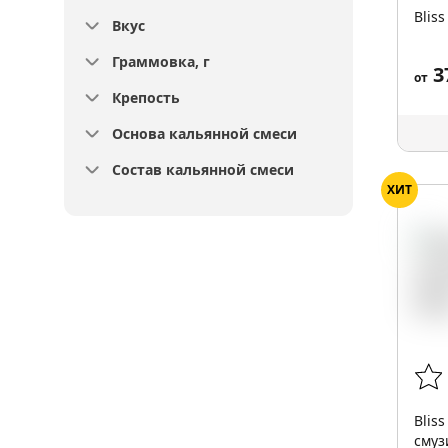
Blis
Вкус
Граммовка, г
3
от
Крепость
Основа кальянной смеси
Состав кальянной смеси
ХИТ
Blis
смуз