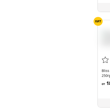
ХИТ
Blis
250г
1
от