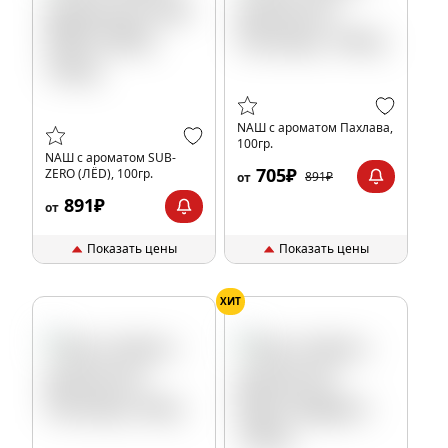
NАШ с ароматом Пахлава,
100гр.
NАШ с ароматом SUB-
705₽
ZERO (ЛЁD), 100гр.
891₽
от
891₽
от
Показать цены
Показать цены
ХИТ