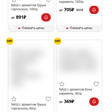
карамель, 100гр.
NАШ с ароматом Груша
705₽
горгонзола, 100гр.
891₽
от
891₽
от
Показать цены
Показать цены
ХИТ
ХИТ
NАШ с ароматом Кола
карамель, 40гр.
369₽
от
NАШ с ароматом Груша
горгонзола, 40гр.