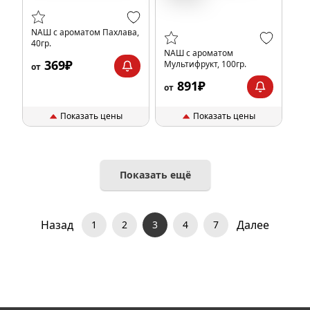
NАШ с ароматом Пахлава,
40гр.
NАШ с ароматом
369₽
Мультифрукт, 100гр.
от
891₽
от
Показать цены
Показать цены
Показать ещё
Назад
Далее
1
2
3
4
7