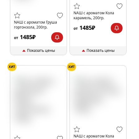
NАШ с ароматом Кола
карамель, 200гр.
NАШ с ароматом Груша
1485₽
горгонзола, 200гр.
от
1485₽
от
Показать цены
Показать цены
ХИТ
ХИТ
NАШ с ароматом Кола