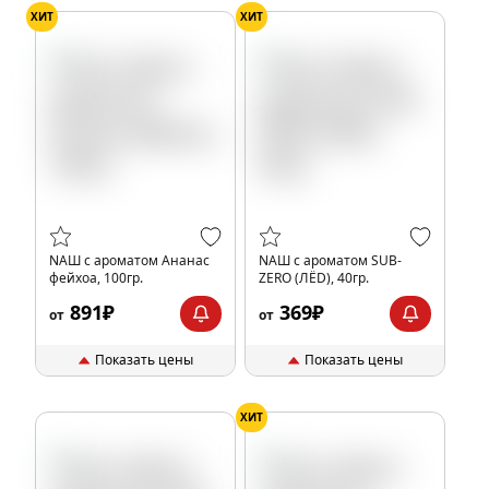
ХИТ
ХИТ
NАШ с ароматом Ананас
NАШ с ароматом SUB-
фейхоа, 100гр.
ZERO (ЛЁD), 40гр.
891₽
369₽
от
от
Показать цены
Показать цены
ХИТ