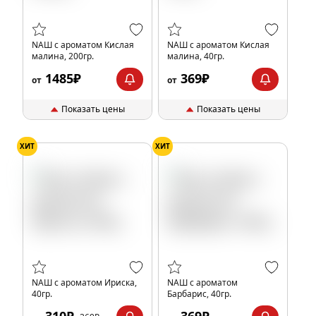
NАШ с ароматом Кислая
NАШ с ароматом Кислая
малина, 200гр.
малина, 40гр.
1485₽
369₽
от
от
Показать цены
Показать цены
ХИТ
ХИТ
NАШ с ароматом Ириска,
NАШ с ароматом
40гр.
Барбарис, 40гр.
310₽
369₽