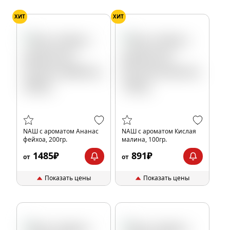
ХИТ
ХИТ
NАШ с ароматом Ананас
NАШ с ароматом Кислая
фейхоа, 200гр.
малина, 100гр.
1485₽
891₽
от
от
Показать цены
Показать цены