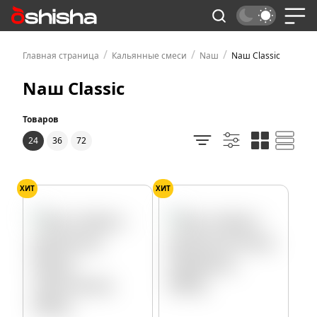
/
/
/
Главная страница
Кальянные смеси
Nаш
Nаш Classic
Nаш Classic
Товаров
24
36
72
ХИТ
ХИТ