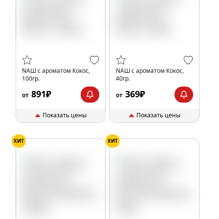
NАШ с ароматом Кокос,
NАШ с ароматом Кокос,
100гр.
40гр.
891₽
369₽
от
от
Показать цены
Показать цены
ХИТ
ХИТ