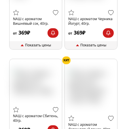
NАШ с ароматом
NАШ с ароматом Черника
Вишнёвый сок, 40гр.
Йогурт, 40гр.
369₽
369₽
от
от
Показать цены
Показать цены
ХИТ
NАШ с ароматом Сбитень,
40гр.
NАШ с ароматом