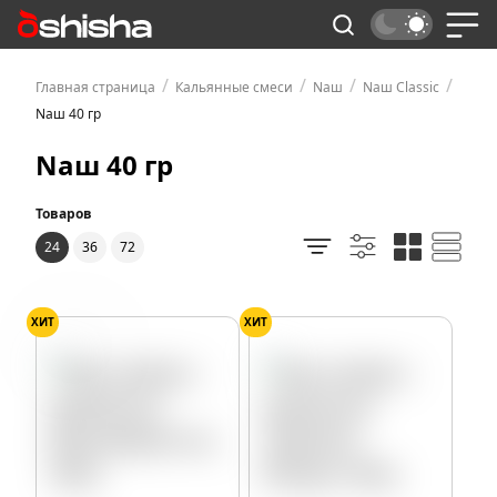
/
/
/
/
Главная страница
Кальянные смеси
Nаш
Nаш Classic
Nаш 40 гр
Nаш 40 гр
Товаров
24
36
72
ХИТ
ХИТ
Вишня