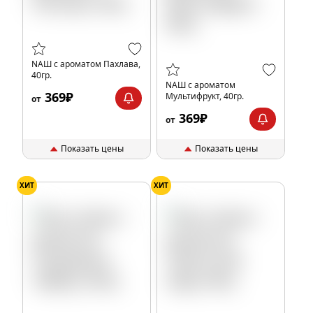
NАШ с ароматом Пахлава,
40гр.
NАШ с ароматом
369₽
Мультифрукт, 40гр.
от
369₽
от
Показать цены
Показать цены
ХИТ
ХИТ