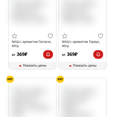
NАШ с ароматом Гаспачо,
NАШ с ароматом Тархун,
40гр.
40гр.
369₽
369₽
от
от
Показать цены
Показать цены
ХИТ
ХИТ