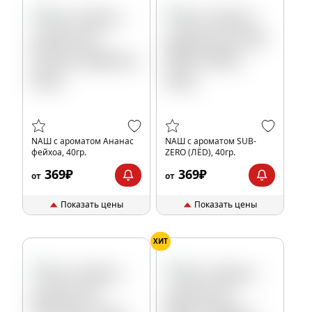
NАШ с ароматом Ананас
NАШ с ароматом SUB-
фейхоа, 40гр.
ZERO (ЛЁD), 40гр.
369₽
369₽
от
от
Показать цены
Показать цены
ХИТ