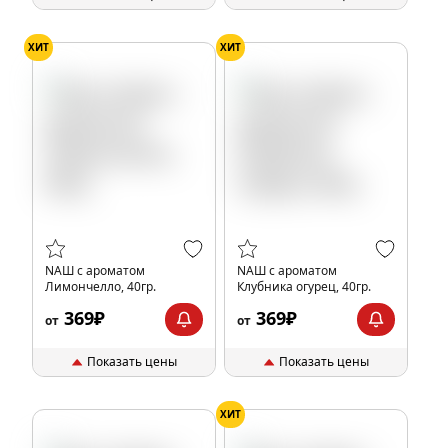
ХИТ
ХИТ
NАШ с ароматом
NАШ с ароматом
Лимончелло, 40гр.
Клубника огурец, 40гр.
369₽
369₽
от
от
Показать цены
Показать цены
ХИТ