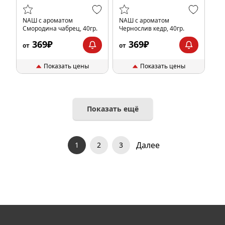
NАШ с ароматом
NАШ с ароматом
Смородина чабрец, 40гр.
Чернослив кедр, 40гр.
369₽
369₽
от
от
Показать цены
Показать цены
Показать ещё
Далее
1
2
3