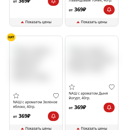
369₽
Лавандовый тоник, 40гр.
от
369₽
от
Показать цены
Показать цены
ХИТ
NАШ с ароматом Дыня
йогурт, 40гр.
NАШ с ароматом Зелёное
369₽
яблоко, 40гр.
от
369₽
от
Показать цены
Показать цены