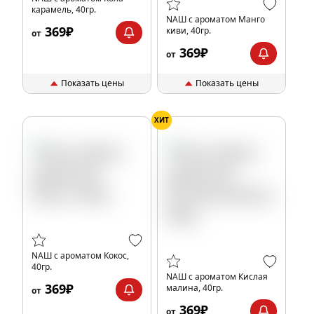
карамель, 40гр.
NАШ с ароматом Манго
369₽
киви, 40гр.
от
369₽
от
Показать цены
Показать цены
ХИТ
NАШ с ароматом Кокос,
40гр.
NАШ с ароматом Кислая
369₽
малина, 40гр.
от
369₽
от