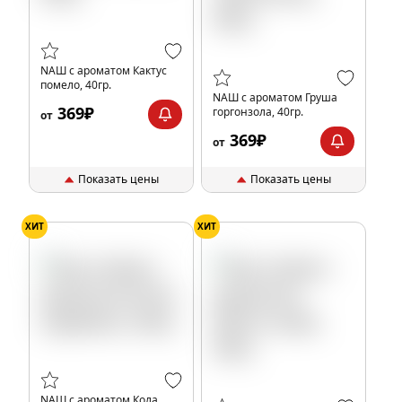
NАШ с ароматом Кактус
помело, 40гр.
NАШ с ароматом Груша
369₽
горгонзола, 40гр.
от
369₽
от
Показать цены
Показать цены
ХИТ
ХИТ
NАШ с ароматом Кола