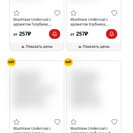
MustHave Undercoal с
MustHave Undercoal с
ароматом Голубики,
ароматом Клубника,
лимона и мяты, 25 гр.
лимон и арбуз, 25 гр.
257₽
257₽
от
от
Показать цены
Показать цены
ХИТ
ХИТ
Тропики
Клубника
MustHave Undercoal с
MustHave Undercoal с