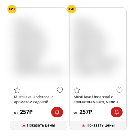
ХИТ
ХИТ
MustHave Undercoal с
MustHave Undercoal с
ароматом садовой
ароматом манго, малины
клубники, 25 гр.
и мёда, 25 гр.
257₽
257₽
от
от
Показать цены
Показать цены