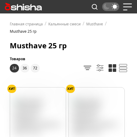
/
/
/
Главная страница
Кальянные смеси
Musthave
Musthave 25 гр
Musthave 25 гр
Товаров
24
36
72
ХИТ
ХИТ
Голубика
Лимон
Мята
Арбуз
Клубника
Лимон