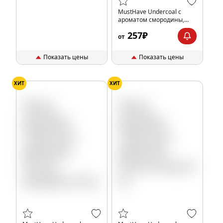
MustHave Undercoal с
ароматом смородины,
апельсина и винограда,
257₽
25 гр.
от
Показать цены
Показать цены
ХИТ
ХИТ