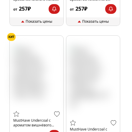
25 гр.
тоника, 25 гр.
257₽
257₽
от
от
Показать цены
Показать цены
ХИТ
MustHave Undercoal с
ароматом вишнёвого
MustHave Undercoal с
сока, 25 гр.