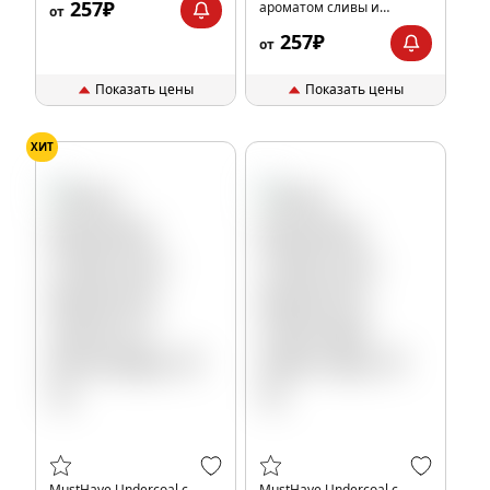
257₽
ароматом сливы и
от
маракуйи, 25 гр.
257₽
от
Показать цены
Показать цены
ХИТ
MustHave Undercoal с
MustHave Undercoal с