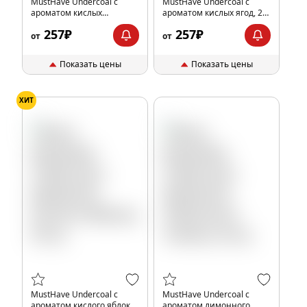
MustHave Undercoal с
MustHave Undercoal с
ароматом кислых
ароматом кислых ягод, 25
цитрусов, 25 гр.
гр.
257₽
257₽
от
от
Показать цены
Показать цены
ХИТ
MustHave Undercoal с
MustHave Undercoal с
ароматом кислого яблока,
ароматом лимонного