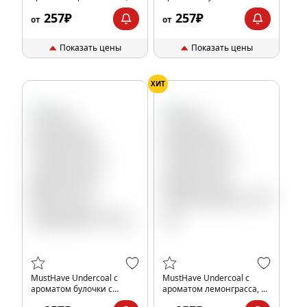
25 гр.
папайи, 25 гр.
257₽
257₽
от
от
Показать цены
Показать цены
ХИТ
MustHave Undercoal с
MustHave Undercoal с
ароматом булочки с
ароматом лемонграсса, 25
корицей, 25 гр.
гр.