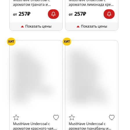
ароматом граната и
ароматом лимонада крем-
винограда, 25 гр.
сода, 25 гр.
257₽
257₽
от
от
Показать цены
Показать цены
ХИТ
ХИТ
MustHave Undercoal с
MustHave Undercoal с
ароматом красного чая,
ароматом гуанабаны и