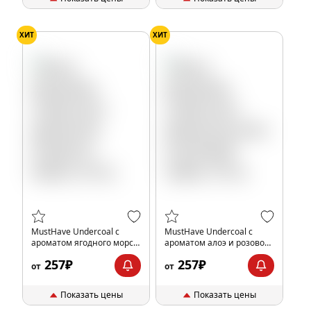
ХИТ
ХИТ
MustHave Undercoal с
MustHave Undercoal с
ароматом ягодного морса,
ароматом алоэ и розовой
25 гр.
гуавы, 25 гр.
257₽
257₽
от
от
Показать цены
Показать цены