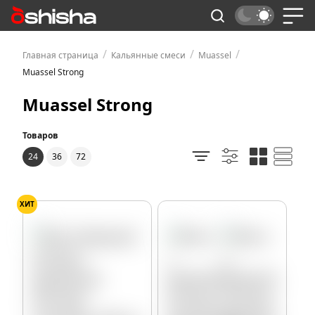
/
/
/
Главная страница
Кальянные смеси
Muassel
Muassel Strong
Muassel Strong
Товаров
24
36
72
ХИТ