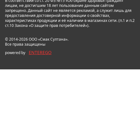
В соответствии со ст. 20 ФЗ №15 «Об охране здоровья граждан»
лицам, не достигшим 18 лет пользование данным сайтом
запрещено. Данный сайт не является рекламой, а служит лишь для
предоставления достоверной информации о свойствах,
характеристиках продукции и её наличии в магазинах сети. (п.1 и п.2
ст.10 Закона «О защите прав потребителей»).
© 2014-2026 ООО «Смак Султана».
Все права защищены
ENTEREGO
powered by