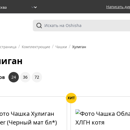
Написать ди
/
/
/
 страница
Комплектующие
Чашки
Хулиган
лиган
ов
24
36
72
ХИТ