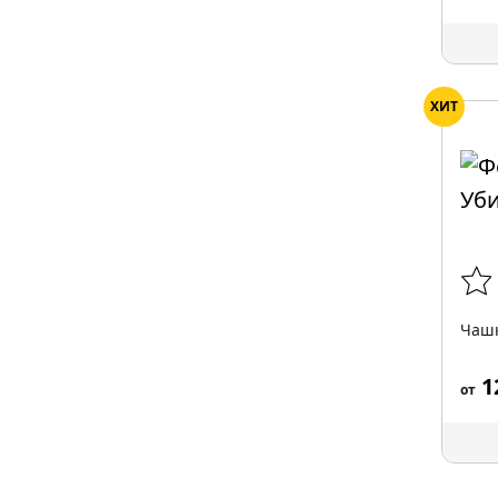
ХИТ
Чашк
1
от