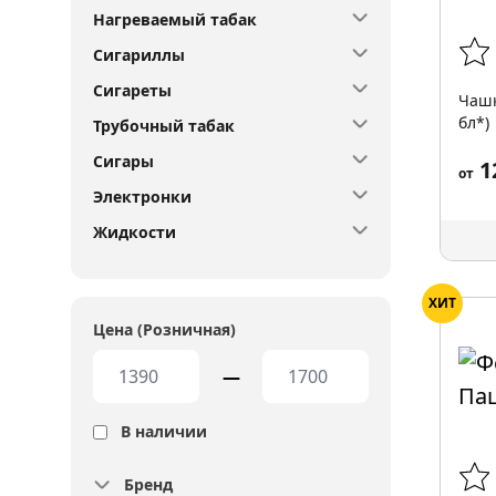
Нагреваемый табак
Сигариллы
Сигареты
Чашк
бл*)
Трубочный табак
Сигары
1
от
Электронки
Жидкости
ХИТ
Цена (Розничная)
—
В наличии
Бренд