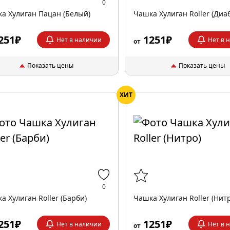
0
а Хулиган Пацан (Белый)
Чашка Хулиган Roller (Диа
251₽
1251₽
Нет в наличии
Нет в 
от
Показать цены
Показать цены
ХИТ
0
а Хулиган Roller (Барби)
Чашка Хулиган Roller (Нит
251₽
1251₽
Нет в наличии
Нет в 
от