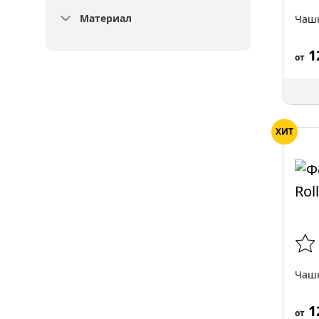
Материал
Чашк
1
от
ХИТ
Чашк
1
от