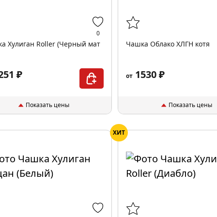
0
а Хулиган Roller (Черный мат
Чашка Облако XЛГН котя
251 ₽
1530 ₽
от
Показать цены
Показать цены
ХИТ