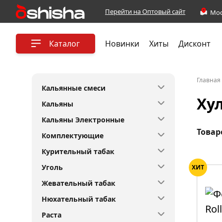
Перейти на Оптовый сайт
Каталог
Новинки
Хиты
Дисконт
Главная
Кальянные смеси
Ху
Кальяны
Кальяны Электронные
Товар
Комплектующие
Курительный табак
Уголь
ХИТ
Жевательный табак
Нюхательный табак
Раста