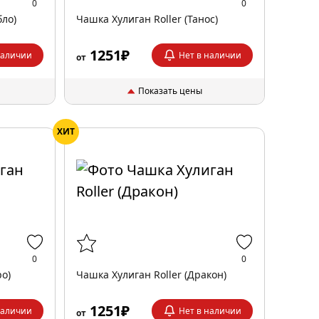
0
0
бло)
Чашка Хулиган Roller (Танос)
1251₽
наличии
Нет в наличии
от
Показать цены
ХИТ
0
0
ро)
Чашка Хулиган Roller (Дракон)
1251₽
наличии
Нет в наличии
от