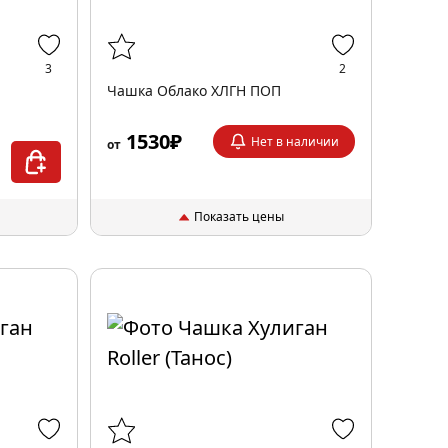
3
2
Чашка Облако XЛГН ПОП
1530₽
Нет в наличии
от
Показать цены