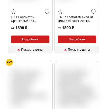
JENT с ароматом
JENT с ароматом Кислый
Оранжевый Тик
киви(Kiwi sour), 200 гр.
Так(Orange Tik Tak), 200 гр.
1890 ₽
1890 ₽
от
от
Подробнее
Подробнее
Показать цены
Показать цены
ХИТ
Киви
Апельсин
Газировка