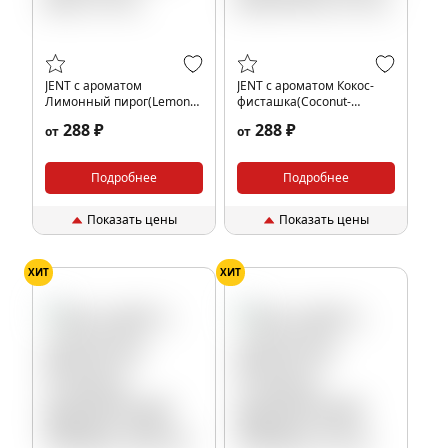
JENT с ароматом
JENT с ароматом Кокос-
Лимонный пирог(Lemon
фисташка(Coconut-
pie), 25 гр.
pistachio), 25 гр.
288 ₽
288 ₽
от
от
Подробнее
Подробнее
Показать цены
Показать цены
ХИТ
ХИТ