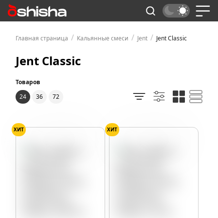
/
/
/
Главная страница
Кальянные смеси
Jent
Jent Classic
Jent Classic
Товаров
24
36
72
ХИТ
ХИТ
Алоэ
Киви
Клубника
Алоэ
Киви
Клубника