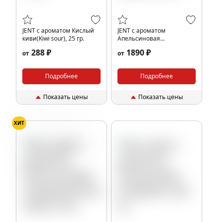
JENT с ароматом Кислый
JENT с ароматом
киви(Kiwi sour), 25 гр.
Апельсиновая
газировка(Orange soda),
288 ₽
1890 ₽
от
от
200 гр.
Подробнее
Подробнее
Показать цены
Показать цены
ХИТ
Апельсин
Газировка