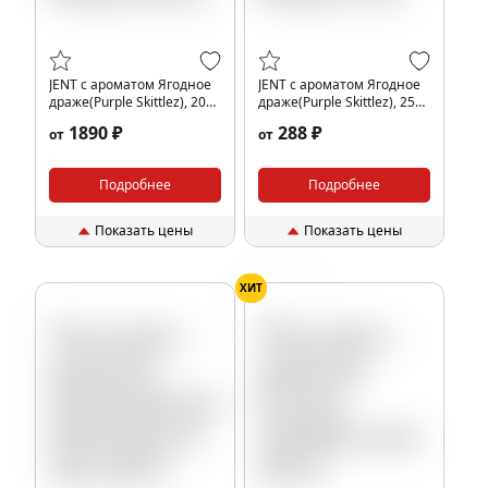
JENT с ароматом Ягодное
JENT с ароматом Ягодное
драже(Purple Skittlez), 200
драже(Purple Skittlez), 25
гр.
гр.
1890 ₽
288 ₽
от
от
Подробнее
Подробнее
Показать цены
Показать цены
ХИТ
Киви