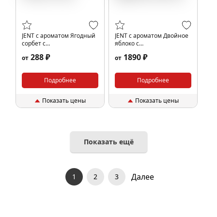
JENT с ароматом Ягодный
JENT с ароматом Двойное
сорбет с
яблоко с
грейпфрутом(Marco Polo),
нектарином(Industry
288 ₽
1890 ₽
от
от
25 гр.
legend), 200 гр.
Подробнее
Подробнее
Показать цены
Показать цены
Показать ещё
Далее
1
2
3