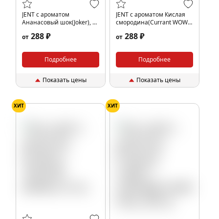
JENT с ароматом
JENT с ароматом Кислая
Ананасовый шок(Joker), 25
смородина(Currant WOW),
гр.
25 гр.
288 ₽
288 ₽
от
от
Подробнее
Подробнее
Показать цены
Показать цены
ХИТ
ХИТ