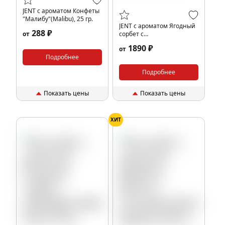
JENT с ароматом Конфеты
"Малибу"(Malibu), 25 гр.
JENT с ароматом Ягодный
288 ₽
от
сорбет с
грейпфрутом(Marco Polo),
1890 ₽
от
200 гр.
Подробнее
Подробнее
Показать цены
Показать цены
ХИТ