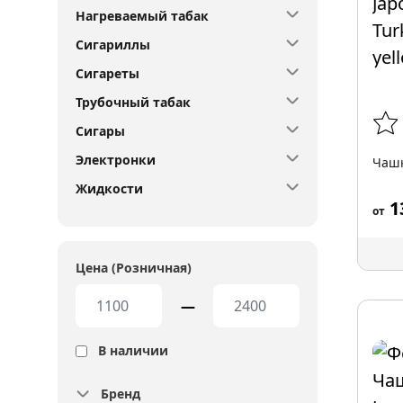
Нагреваемый табак
Сигариллы
Сигареты
Трубочный табак
Сигары
Электронки
Чашк
Жидкости
1
от
Цена (Розничная)
—
В наличии
Бренд