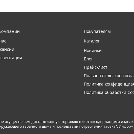
компании
Покупателям
нас
Каталог
кансии
Новинки
езентация
Блог
Прайс-лист
Пользовательское согл
Политика конфиденциа
Политика обработки Coo
 не осуществляем дистанционную торговлю никотинсодержащими изделиям
я окружающего табачного дыма и последствий потребления табака". Инфор