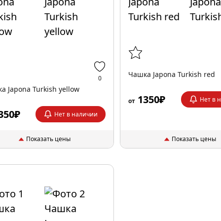
Чашка Japona Turkish red
0
а Japona Turkish yellow
1350₽
Нет в 
от
350₽
Нет в наличии
Показать цены
Показать цены