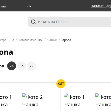
Написать ди
/
/
/
 страница
Комплектующие
Чашки
Japona
pona
ов
24
36
72
ХИТ