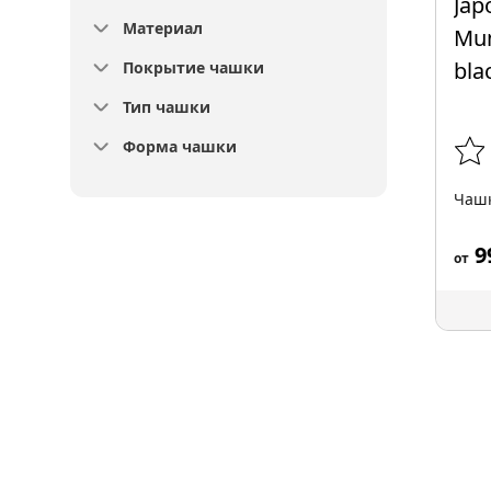
Материал
Покрытие чашки
Тип чашки
Форма чашки
Чашк
9
от