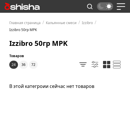
/
/
/
Главная страница
Кальянные смеси
Izzibro
Izzibro 50гр MPK
Izzibro 50гр MPK
Товаров
24
36
72
В этой категроии сейчас нет товаров