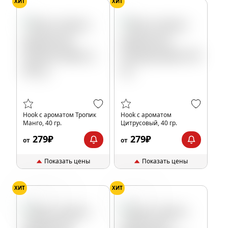
ХИТ
ХИТ
Hook с ароматом Тропик
Hook с ароматом
Манго, 40 гр.
Цитрусовый, 40 гр.
279₽
279₽
от
от
Показать цены
Показать цены
ХИТ
ХИТ
Арбуз
Дыня
Леденцы