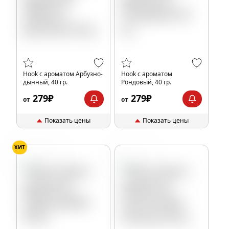
Hook с ароматом Арбузно-
Hook с ароматом
дынный, 40 гр.
Рондовый, 40 гр.
279₽
279₽
от
от
Показать цены
Показать цены
ХИТ
Леденцы
Ананас