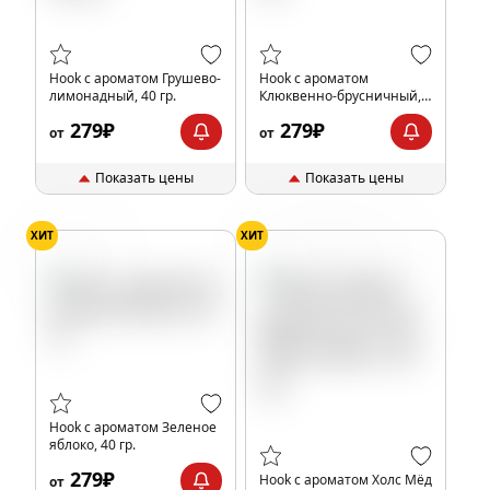
Hook с ароматом Грушево-
Hook с ароматом
лимонадный, 40 гр.
Клюквенно-брусничный,
40 гр.
279₽
279₽
от
от
Показать цены
Показать цены
ХИТ
ХИТ
Яблоко
Лимон
Мёд
Холод
Hook с ароматом Зеленое
яблоко, 40 гр.
279₽
Hook с ароматом Холс Мёд
от