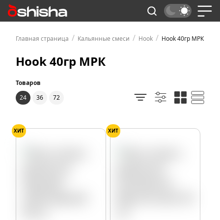
/
/
/
Главная страница
Кальянные смеси
Hook
Hook 40гр МРК
Hook 40гр МРК
Товаров
24
36
72
ХИТ
ХИТ