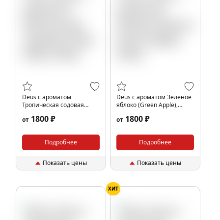
Deus с ароматом
Deus с ароматом Зелёное
Тропическая содовая
яблоко (Green Apple),
(Tropic Soda), 250гр.
250гр.
1800 ₽
1800 ₽
от
от
Подробнее
Подробнее
Показать цены
Показать цены
ХИТ