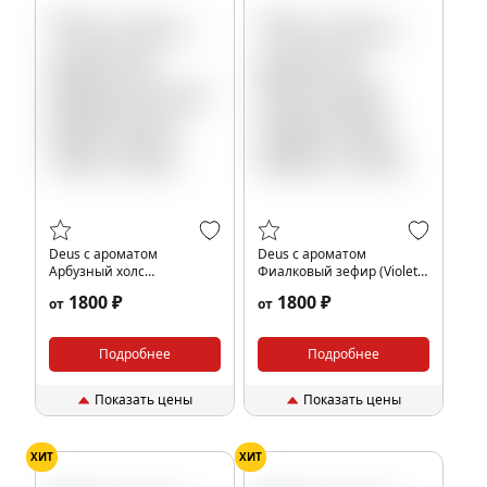
Deus с ароматом
Deus с ароматом
Арбузный холс
Фиалковый зефир (Violet
(Watermelon Halls), 250гр.
Zephyr), 250гр.
1800 ₽
1800 ₽
от
от
Подробнее
Подробнее
Показать цены
Показать цены
ХИТ
ХИТ