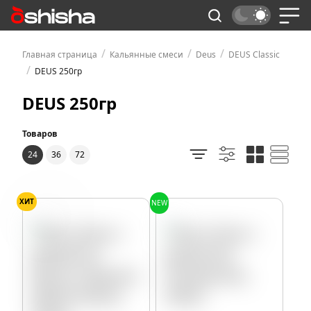
/
/
/
Главная страница
Кальянные смеси
Deus
DEUS Classic
/
DEUS 250гр
DEUS 250гр
Товаров
24
36
72
ХИТ
NEW
Персик