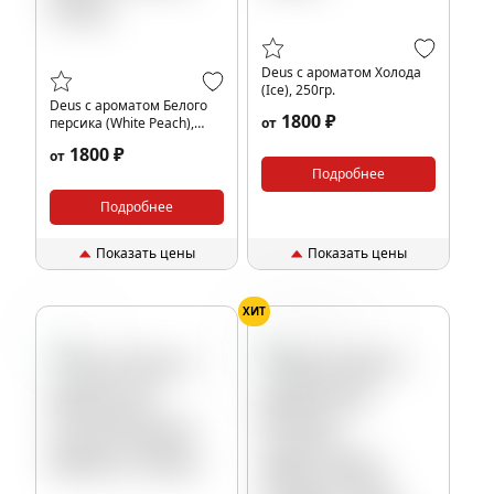
Deus с ароматом Холода
(Ice), 250гр.
Deus с ароматом Белого
1800 ₽
персика (White Peach),
от
250гр.
1800 ₽
от
Подробнее
Подробнее
Показать цены
Показать цены
ХИТ
Дыня
Конфеты
Ягоды
Фрукты