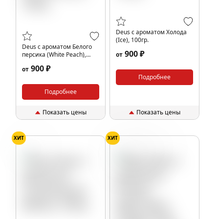
Deus с ароматом Холода
(Ice), 100гр.
Deus с ароматом Белого
900 ₽
персика (White Peach),
от
100гр.
900 ₽
от
Подробнее
Подробнее
Показать цены
Показать цены
ХИТ
ХИТ
Дыня
Конфеты
Ягоды
Фрукты