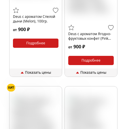
Deus с ароматом Спелой
дыни (Melon), 100гр.
900 ₽
от
Deus с ароматом Ягодно-
фруктовых конфет (Pink
Подробнее
Skittles), 100гр.
900 ₽
от
Подробнее
Показать цены
Показать цены
ХИТ
Апельсин
Конфеты
Табак