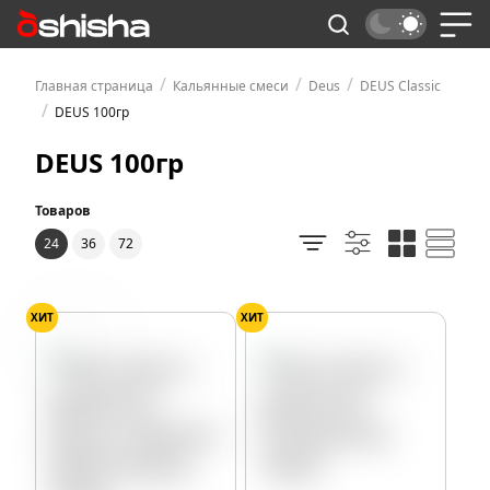
/
/
/
Главная страница
Кальянные смеси
Deus
DEUS Classic
/
DEUS 100гр
DEUS 100гр
Товаров
24
36
72
ХИТ
ХИТ
Персик