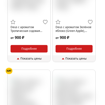
Deus с ароматом
Deus с ароматом Зелёное
Тропическая содовая
яблоко (Green Apple),
(Tropic Soda), 100гр.
100гр.
900 ₽
900 ₽
от
от
Подробнее
Подробнее
Показать цены
Показать цены
ХИТ