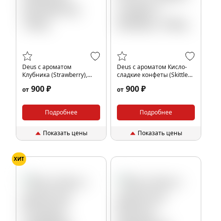
Deus с ароматом
Deus с ароматом Кисло-
Клубника (Strawberry),
сладкие конфеты (Skittles),
100гр.
100гр.
900 ₽
900 ₽
от
от
Подробнее
Подробнее
Показать цены
Показать цены
ХИТ