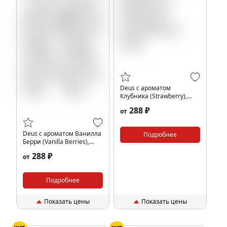
Deus с ароматом
Клубника (Strawberry),
30гр.
288 ₽
от
Deus с ароматом Ванилла
Подробнее
Берри (Vanilla Berries),
30гр.
288 ₽
от
Подробнее
Показать цены
Показать цены