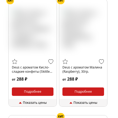
ХИТ
ХИТ
Deus с ароматом Кисло-
Deus с ароматом Малина
сладкие конфеты (Skittles),
(Raspberry), 30гр.
30гр.
288 ₽
288 ₽
от
от
Подробнее
Подробнее
Показать цены
Показать цены
ХИТ