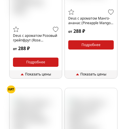
Deus с ароматом Манго-
ананас (Pineapple Mango),
30гр.
288 ₽
от
Deus с ароматом Розовый
грейпфрут (Rose
Grapefruit), 30гр.
Подробнее
288 ₽
от
Подробнее
Показать цены
Показать цены
ХИТ