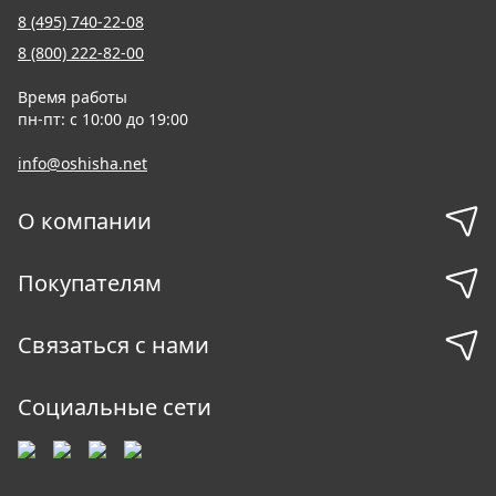
8 (495) 740-22-08
8 (800) 222-82-00
Время работы
пн-пт: с 10:00 до 19:00
info@oshisha.net
О компании
Покупателям
Связаться с нами
Социальные сети