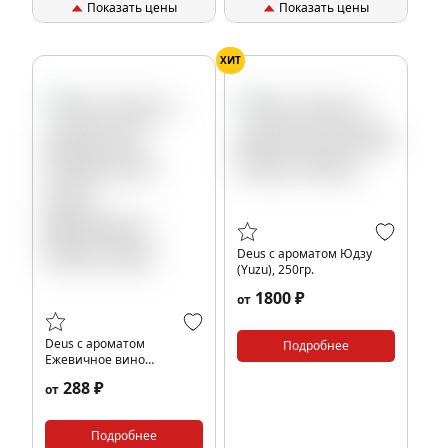
Показать цены
Показать цены
ХИТ
Deus с ароматом Юдзу
(Yuzu), 250гр.
1800 ₽
от
Deus с ароматом
Подробнее
Ежевичное вино
(Blackberry Wine), 30гр.
288 ₽
от
Подробнее