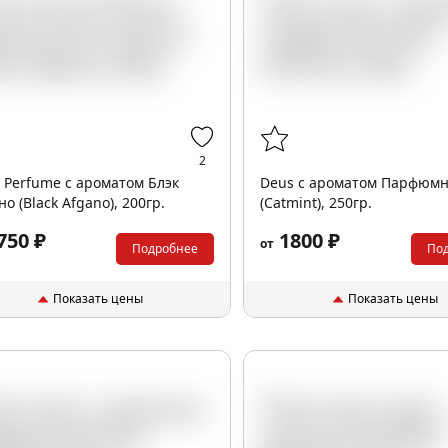
2
 Perfume с ароматом Блэк
Deus с ароматом Парфюм
но (Black Afgano), 200гр.
(Catmint), 250гр.
750 ₽
1800 ₽
от
Подробнее
По
Показать цены
Показать цены