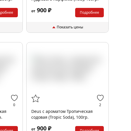
900 ₽
от
дробнее
Подробнее
Показать цены
0
2
кая
Deus с ароматом Тропическая
р.
содовая (Tropic Soda), 100гр.
900 ₽
от
дробнее
Подробнее