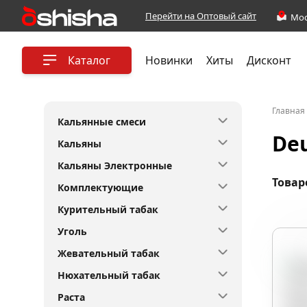
Перейти на Оптовый сайт
Каталог
Новинки
Хиты
Дисконт
Главная
Кальянные смеси
De
Кальяны
Кальяны Электронные
Товар
Комплектующие
Курительный табак
Уголь
Имб
Жевательный табак
Нюхательный табак
Раста