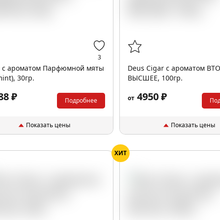
3
 с ароматом Парфюмной мяты
Deus Cigar с ароматом ВТ
int), 30гр.
ВЫСШЕЕ, 100гр.
88 ₽
4950 ₽
от
Подробнее
По
Показать цены
Показать цены
ХИТ