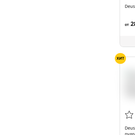
Deus
2
от
ХИТ
Deus
пудр