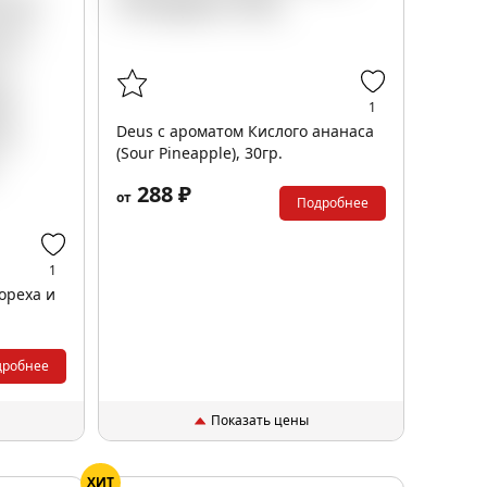
1
Deus с ароматом Кислого ананаса
(Sour Pineapple), 30гр.
288 ₽
от
Подробнее
1
ореха и
дробнее
Показать цены
ХИТ