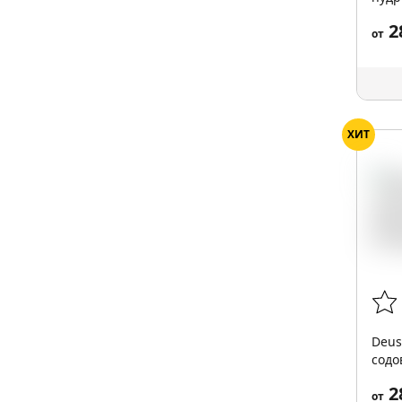
2
от
ХИТ
Deus
содов
2
от