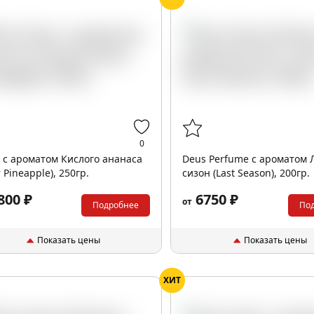
0
 с ароматом Кислого ананаса
Deus Perfume с ароматом 
 Pineapple), 250гр.
сизон (Last Season), 200гр.
800 ₽
6750 ₽
от
Подробнее
По
Показать цены
Показать цены
ХИТ