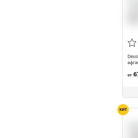
Deus
афга
6
от
ХИТ