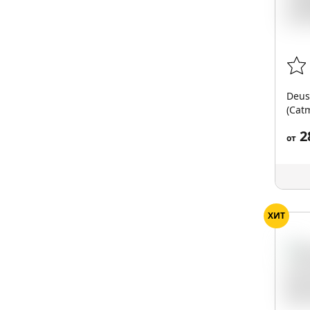
Deus
(Catm
2
от
ХИТ