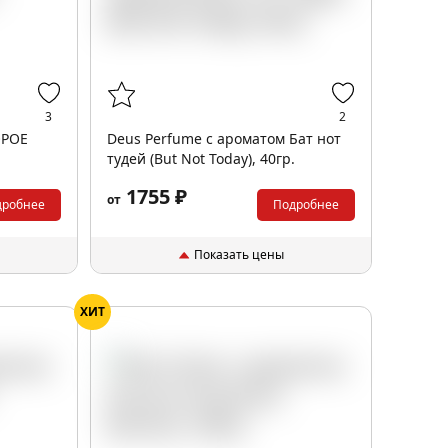
3
2
ОРОЕ
Deus Perfume с ароматом Бат нот
тудей (But Not Today), 40гр.
1755 ₽
от
дробнее
Подробнее
Показать цены
ХИТ