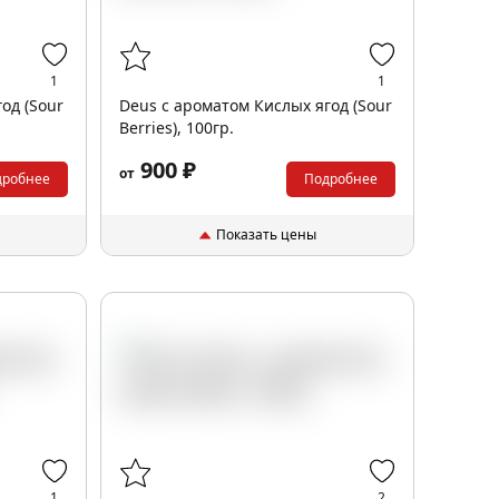
1
1
од (Sour
Deus с ароматом Кислых ягод (Sour
Berries), 100гр.
900 ₽
от
дробнее
Подробнее
Показать цены
1
2