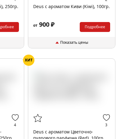
), 250гр.
Deus с ароматом Киви (Kiwi), 100гр.
900 ₽
от
дробнее
Подробнее
Показать цены
ХИТ
4
3
-
Deus с ароматом Цветочно-
250гр.
пудрового парфюма (Red), 100гр.