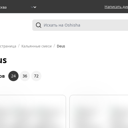
Написать ди
/
/
 страница
Кальянные смеси
Deus
us
ов
24
36
72
ирь
Орех
Имбирь
Орех