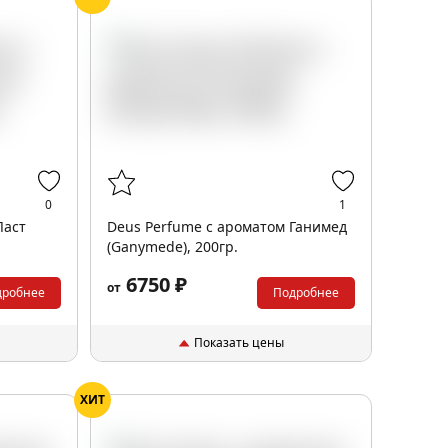
0
1
Ласт
Deus Perfume с ароматом Ганимед
(Ganymede), 200гр.
6750 ₽
от
дробнее
Подробнее
Показать цены
ХИТ