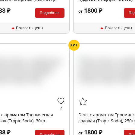
88 ₽
1800 ₽
от
Подробнее
По
Показать цены
Показать цены
ХИТ
2
 с ароматом Тропическая
Deus с ароматом Тропичес
ая (Tropic Soda), 30гр.
содовая (Tropic Soda), 250г
88 ₽
1800 ₽
от
Подробнее
По