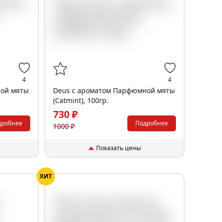
4
4
ной мяты
Deus с ароматом Парфюмной мяты
(Catmint), 100гр.
730 ₽
дробнее
Подробнее
1000 ₽
Показать цены
ХИТ