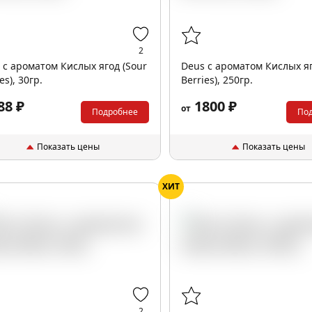
2
 с ароматом Кислых ягод (Sour
Deus с ароматом Кислых яг
es), 30гр.
Berries), 250гр.
88 ₽
1800 ₽
от
Подробнее
По
Показать цены
Показать цены
ХИТ
2