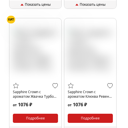
Показать цены
Показать цены
ХИТ
Арбуз
Дыня
Жвачка
Клюква
Sapphire Crown с
Sapphire Crown с
ароматом Жвачка Турбо
ароматом Клюква Ревень
(Turbo), 100 гр.
(Kraven), 100 гр.
1076 ₽
1076 ₽
от
от
Подробнее
Подробнее