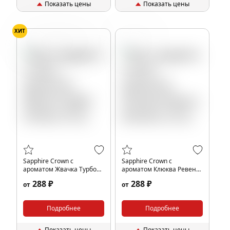
Показать цены
Показать цены
ХИТ
Арбуз
Дыня
Жвачка
Клюква
Sapphire Crown с
Sapphire Crown с
ароматом Жвачка Турбо
ароматом Клюква Ревень
(Turbo), 25 гр.
(Kraven), 25 гр.
288 ₽
288 ₽
от
от
Подробнее
Подробнее
Показать цены
Показать цены