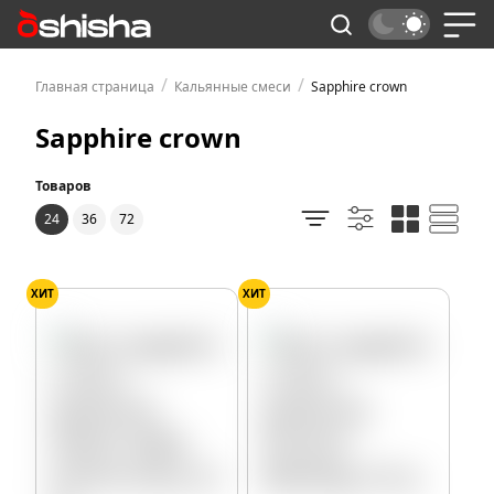
/
/
Главная страница
Кальянные смеси
Sapphire crown
Sapphire crown
Товаров
24
36
72
ХИТ
ХИТ