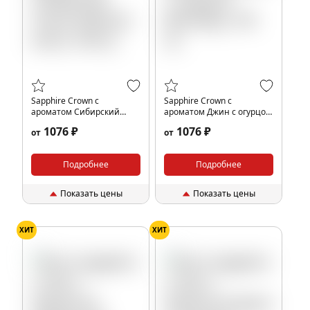
Sapphire Crown с
Sapphire Crown с
ароматом Сибирский
ароматом Джин с огурцом
Тоник (Siberian tonic), 100
(Bombay), 100 гр.
1076 ₽
1076 ₽
от
от
гр.
Подробнее
Подробнее
Показать цены
Показать цены
ХИТ
ХИТ