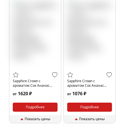
Sapphire Crown с
Sapphire Crown с
ароматом Сок Ананас
ароматом Сок Ананас
Маракуйя (Tropic Juice),
Маракуйя (Tropic Juice),
1620 ₽
1076 ₽
от
от
200 гр.
100 гр.
Подробнее
Подробнее
Показать цены
Показать цены