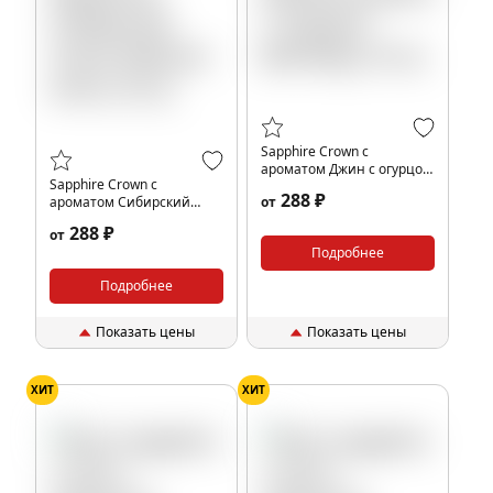
Sapphire Crown с
ароматом Джин с огурцом
Sapphire Crown с
(Bombay), 25 гр.
288 ₽
ароматом Сибирский
от
Тоник (Siberian tonic), 25
288 ₽
от
гр.
Подробнее
Подробнее
Показать цены
Показать цены
ХИТ
ХИТ