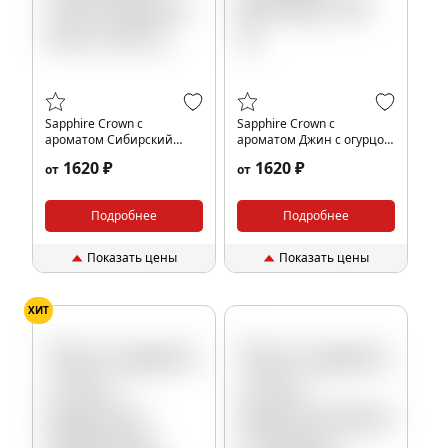
Sapphire Crown с
Sapphire Crown с
ароматом Сибирский
ароматом Джин с огурцом
Тоник (Siberian tonic), 200
(Bombay), 200 гр.
1620 ₽
1620 ₽
от
от
гр.
Подробнее
Подробнее
Показать цены
Показать цены
ХИТ