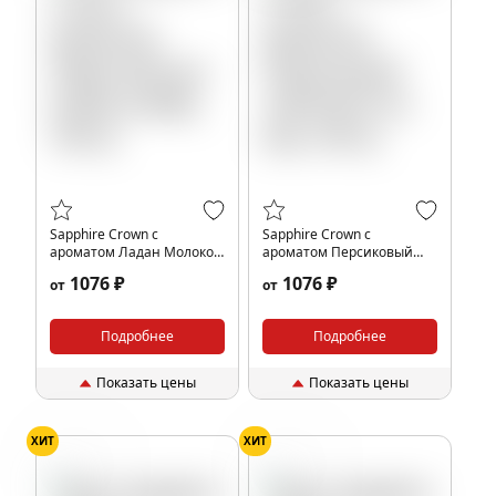
Sapphire Crown с
Sapphire Crown с
ароматом Ладан Молоко
ароматом Персиковый
(Ladan & Milk), 100 гр.
чай (Peach ice tea), 100 гр.
1076 ₽
1076 ₽
от
от
Подробнее
Подробнее
Показать цены
Показать цены
ХИТ
ХИТ
Персик
Персик