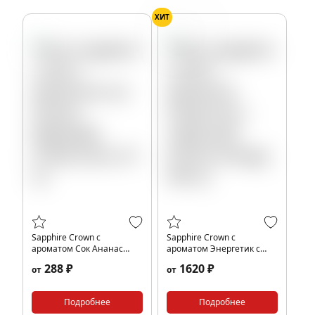
ХИТ
Вишня
Sapphire Crown с
Sapphire Crown с
ароматом Сок Ананас
ароматом Энергетик с
Маракуйя (Tropic Juice), 25
черешней (Cherry energy),
288 ₽
1620 ₽
от
от
гр.
200 гр.
Подробнее
Подробнее