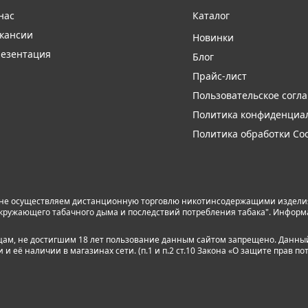
нас
Каталог
кансии
Новинки
езентация
Блог
Прайс-лист
Пользовательское согл
Политика конфиденциа
Политика обработки Coo
 не осуществляем дистанционную торговлю никотинсодержащими изделиям
я окружающего табачного дыма и последствий потребления табака". Инфор
лицам, не достигшим 18 лет пользование данным сайтом запрещено. Данны
 её наличии в магазинах сети. (п.1 и п.2 ст.10 Закона «О защите прав по