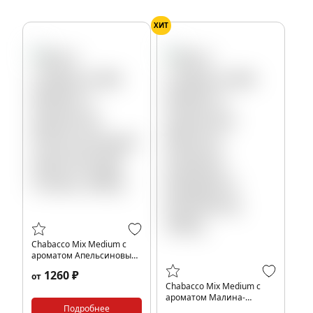
ХИТ
Chabacco Mix Medium с
ароматом Апельсиновый
крем (Orange Cream),
1260 ₽
от
200гр.
Chabacco Mix Medium с
ароматом Малина-
Подробнее
Ежевика (Raspberry