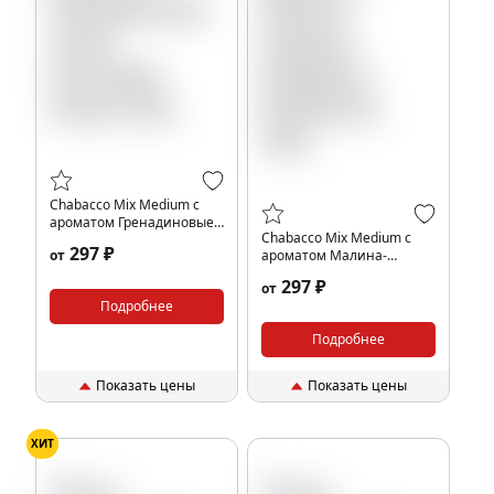
Chabacco Mix Medium с
ароматом Гренадиновые
Chabacco Mix Medium с
капли (Grenadine drops),
297 ₽
от
ароматом Малина-
40гр.
Ежевика (Raspberry
297 ₽
от
blackberry), 40гр.
Подробнее
Подробнее
Показать цены
Показать цены
ХИТ