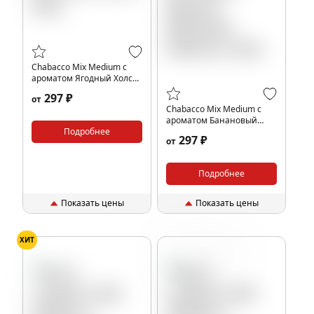
Chabacco Mix Medium с
ароматом Ягодный Холс
(Mix Berry Hals), 40гр.
297 ₽
от
Chabacco Mix Medium с
ароматом Банановый
Подробнее
милкшейк (Banana
297 ₽
от
Milkshake Medium), 40гр.
Подробнее
Показать цены
Показать цены
ХИТ
Киви
Энергетик