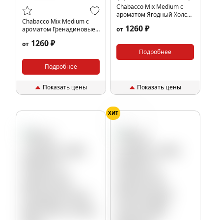
Chabacco Mix Medium с
ароматом Ягодный Холс
Chabacco Mix Medium с
(Mix Berry Hals), 200гр.
1260 ₽
ароматом Гренадиновые
от
капли (Grenadine drops),
1260 ₽
от
200гр.
Подробнее
Подробнее
Показать цены
Показать цены
ХИТ
Банан