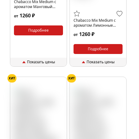
Chabacco Mix Medium с
ароматом Манговый
йогурт (Mango Yogurt),
1260 ₽
от
200гр.
Chabacco Mix Medium с
ароматом Лимонные
Подробнее
желейные дольки (Lemon
1260 ₽
от
Jelly Slices), 200гр.
Подробнее
Показать цены
Показать цены
ХИТ
ХИТ