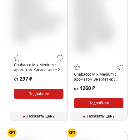
Chabacco Mix Medium с
ароматом Кислое желе 2.0
Chabacco Mix Medium с
(Sour jelly 2.0), 40гр.
297 ₽
от
ароматом Энергетик с
киви (Energy Drink & Kiwi),
1260 ₽
от
200гр.
Подробнее
Подробнее
Показать цены
Показать цены
ХИТ
ХИТ
Киви
Энергетик