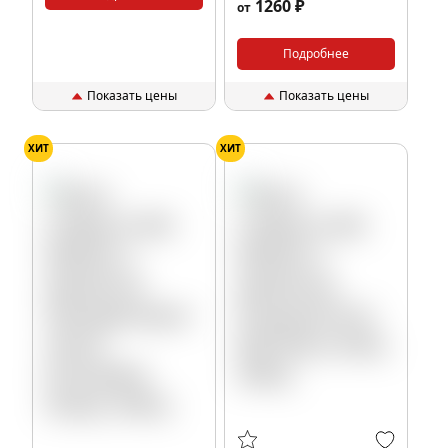
1260 ₽
от
blackberry), 200гр.
Подробнее
Показать цены
Показать цены
ХИТ
ХИТ