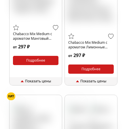
Chabacco Mix Medium с
ароматом Манговый
Chabacco Mix Medium с
йогурт (Mango Yogurt),
297 ₽
от
ароматом Лимонные
40гр.
желейные дольки (Lemon
297 ₽
от
Jelly Slices), 40гр.
Подробнее
Подробнее
Показать цены
Показать цены
ХИТ
Манго
Черника