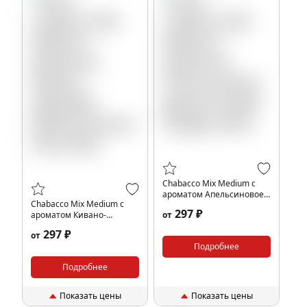
Chabacco Mix Medium с
ароматом Апельсиновое
Chabacco Mix Medium с
драже (Orange Dragee),
297 ₽
ароматом Кивано-
от
40гр.
маракуйя (Kiwano-passion
297 ₽
от
fruit), 40гр.
Подробнее
Подробнее
Показать цены
Показать цены