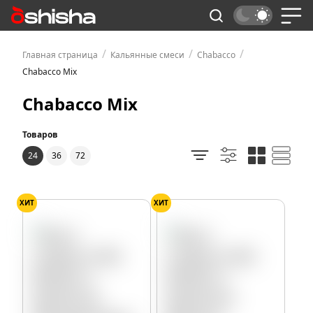
/
/
/
Главная страница
Кальянные смеси
Chabacco
Chabacco Mix
Chabacco Mix
Товаров
24
36
72
ХИТ
ХИТ