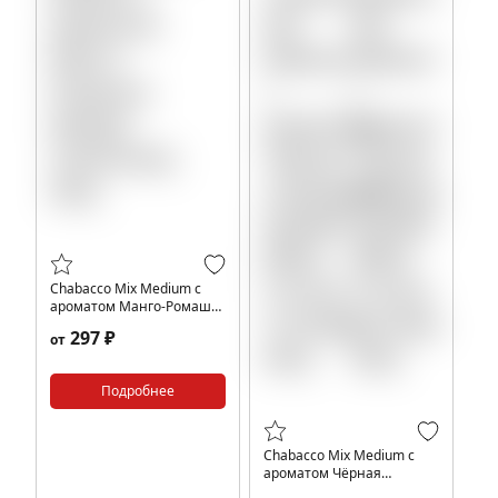
Chabacco Mix Medium с
ароматом Манго-Ромашка
(Mango chamomile), 40гр.
297 ₽
от
Подробнее
Chabacco Mix Medium с
ароматом Чёрная
смородина Крамбл (Black