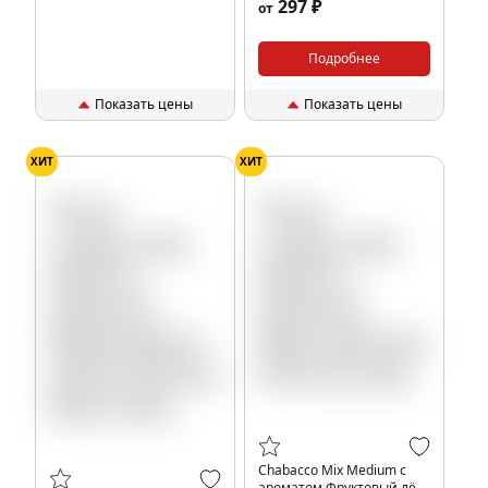
297 ₽
от
Currant Crumble), 40гр.
Подробнее
Показать цены
Показать цены
ХИТ
ХИТ
Chabacco Mix Medium с
ароматом Фруктовый лёд