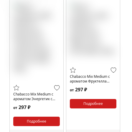
Chabacco Mix Medium с
ароматом Фруктелла
(Fruictella), 40гр.
297 ₽
от
Chabacco Mix Medium с
ароматом Энергетик с
киви (Energy Drink & Kiwi),
Подробнее
297 ₽
от
40гр.
Подробнее