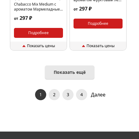
Chabacco Mix Medium с
(Fruit ice), 40гр.
297 ₽
ароматом Мармеладные
от
мишки (Gummy Bears),
297 ₽
от
40гр.
Подробнее
Подробнее
Показать цены
Показать цены
Показать ещё
Далее
1
2
3
4