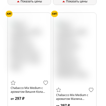
Показать цены
Показать цены
ХИТ
ХИТ
Вишня
Кола
Кокос
Шоколад
Chabacco Mix Medium с
ароматом Вишня-Кола
Chabacco Mix Medium с
(Cherry Cola), 40гр.
297 ₽
от
ароматом Малина
Рафаэлло (Raspberry
297 ₽
от