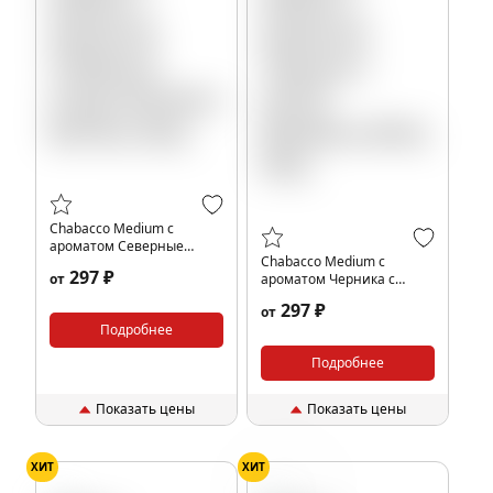
Chabacco Medium с
ароматом Северные
Chabacco Medium с
ягоды (Northern Berries),
297 ₽
от
ароматом Черника с
40гр.
мятой (Blueberry Mint),
297 ₽
от
40гр.
Подробнее
Подробнее
Показать цены
Показать цены
ХИТ
ХИТ
Хурма