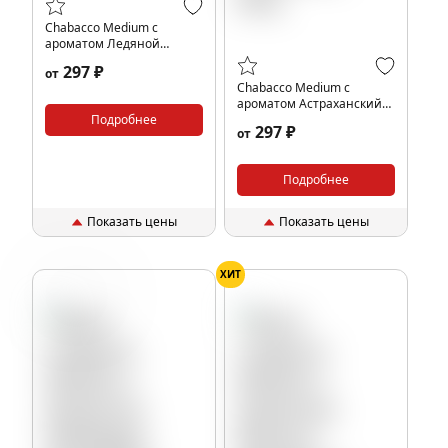
Chabacco Medium с
ароматом Ледяной
виноград (Ice Grape), 40гр.
297 ₽
от
Chabacco Medium с
ароматом Астраханский
Подробнее
арбуз (Watermelon
297 ₽
от
Astrakhan), 40гр.
Подробнее
Показать цены
Показать цены
ХИТ
Грейпфрут