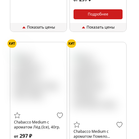
(Cranberries in powdered
sugar), 40гр.
Подробнее
Показать цены
Показать цены
ХИТ
ХИТ
Лёд
Chabacco Medium с
ароматом Лёд (Ice), 40гр.
Chabacco Medium с
297 ₽
от
ароматом Помело