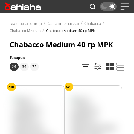
/
/
/
Главная страница
Кальянные смеси
Chabacco
/
Chabacco Medium
Chabacco Medium 40 гр МРК
Chabacco Medium 40 гр МРК
Товаров
24
36
72
ХИТ
ХИТ