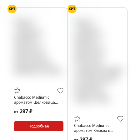
ХИТ
ХИТ
Шелковица
Клюква
Chabacco Medium с
ароматом Шелковица
(Mulberry), 40гр.
297 ₽
от
Chabacco Medium с
Подробнее
ароматом Клюква в
сахарной пудре
297 ₽
от