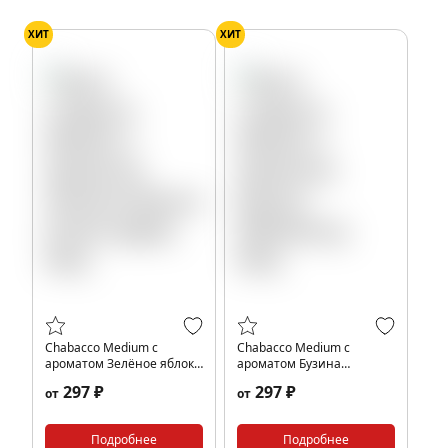
ХИТ
ХИТ
Chabacco Medium с
Chabacco Medium с
ароматом Зелёное яблоко
ароматом Бузина
(Green Apple), 40гр.
(Elderberry), 40гр.
297 ₽
297 ₽
от
от
Подробнее
Подробнее