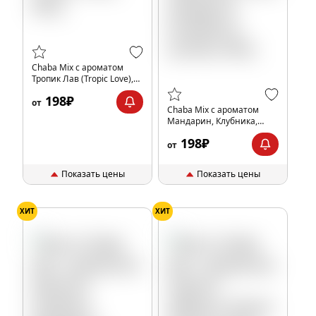
Chaba Mix с ароматом
Тропик Лав (Tropic Love),
40гр.
198₽
от
Chaba Mix с ароматом
Мандарин, Клубника,
Личи (Tangerine
198₽
Strawberry Lychee), 40гр.
от
Показать цены
Показать цены
ХИТ
ХИТ