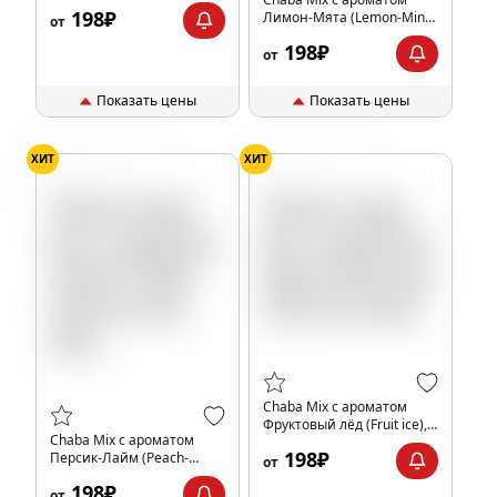
198₽
Лимон-Мята (Lemon-Mint),
от
40гр.
198₽
от
Показать цены
Показать цены
ХИТ
ХИТ
Лайм
Персик
Лёд
Фрукты
Chaba Mix с ароматом
Фруктовый лёд (Fruit ice),
Chaba Mix с ароматом
40гр.
198₽
Персик-Лайм (Peach-
от
Lime), 40гр.
198₽
от