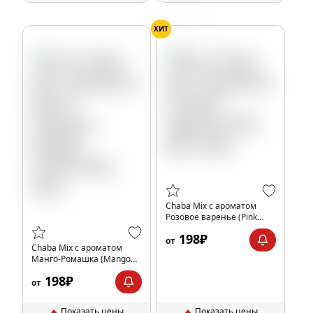
ХИТ
Джем
Chaba Mix с ароматом
Розовое варенье (Pink
jam), 40гр.
198₽
от
Chaba Mix с ароматом
Манго-Ромашка (Mango
Chamomile), 40гр.
198₽
от
Показать цены
Показать цены