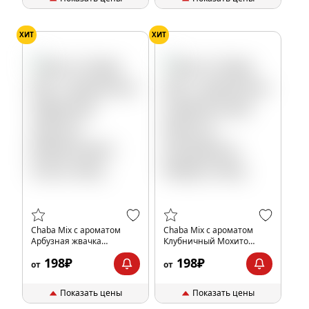
ХИТ
ХИТ
Chaba Mix с ароматом
Chaba Mix с ароматом
Арбузная жвачка
Клубничный Мохито
(Watermelon Gum), 40гр.
(Strawberry Mojito), 40гр.
198₽
198₽
от
от
Показать цены
Показать цены