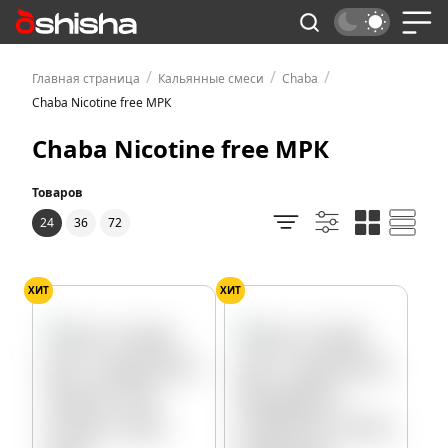
/
/
/
Главная страница
Кальянные смеси
Chaba
Chaba Nicotine free МРК
Chaba Nicotine free МРК
Товаров
24
36
72
ХИТ
ХИТ