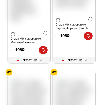
Chaba Mix с ароматом
Персик-Абрикос (Peach
Apricot), 40гр.
198₽
от
Chaba Mix с ароматом
Малина-Ежевика
(Raspberry blackberry),
198₽
40гр.
от
Показать цены
Показать цены
ХИТ
ХИТ