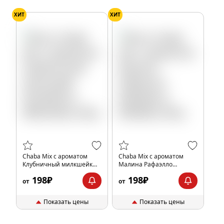
ХИТ
ХИТ
Chaba Mix с ароматом
Chaba Mix с ароматом
Клубничный милкшейк
Малина Рафаэлло
(Strawberry Milkshake),
(Raspberry Rafaella), 40гр.
198₽
198₽
40гр.
от
от
Показать цены
Показать цены