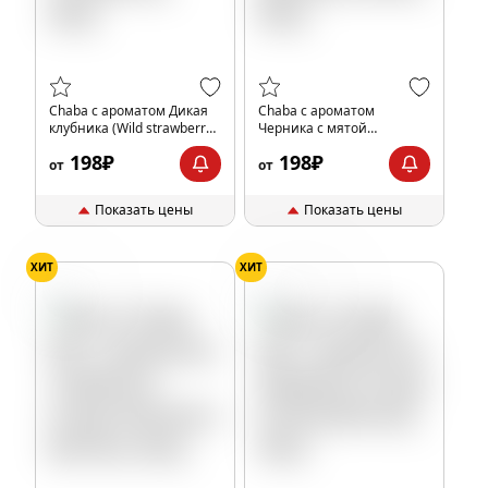
Chaba с ароматом Дикая
Chaba с ароматом
клубника (Wild strawberry),
Черника с мятой
40гр.
(Blueberry Mint), 40гр.
198₽
198₽
от
от
Показать цены
Показать цены
ХИТ
ХИТ
Ягоды
Мёд
Ягоды