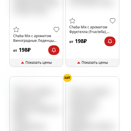
Chaba Mix с ароматом
Фруктелла (Fruictella),
Chaba Mix с ароматом
40гр.
198₽
Виноградные Леденцы
от
(Grape Drops), 40гр.
198₽
от
Показать цены
Показать цены
ХИТ
Земляника