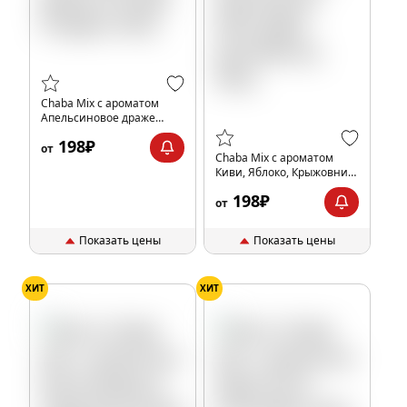
Chaba Mix с ароматом
Апельсиновое драже
(Orange Dragee), 40гр.
198₽
от
Chaba Mix с ароматом
Киви, Яблоко, Крыжовник
(Kiwi apple gooseberry),
198₽
40гр.
от
Показать цены
Показать цены
ХИТ
ХИТ