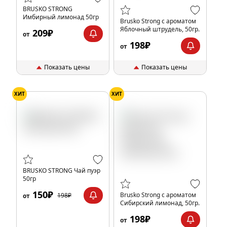
BRUSKO STRONG
Имбирный лимонад 50гр
Brusko Strong с ароматом
Яблочный штрудель, 50гр.
209₽
от
198₽
от
Показать цены
Показать цены
ХИТ
ХИТ
BRUSKO STRONG Чай пуэр
50гр
150₽
Brusko Strong с ароматом
198₽
от
Сибирский лимонад, 50гр.
198₽
от