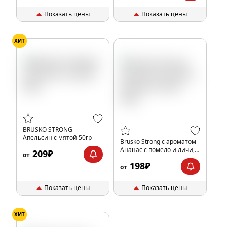
Показать цены
Показать цены
ХИТ
BRUSKO STRONG
Апельсин с мятой 50гр
Brusko Strong с ароматом
Ананас с помело и личи,
209₽
от
50гр.
198₽
от
Показать цены
Показать цены
ХИТ