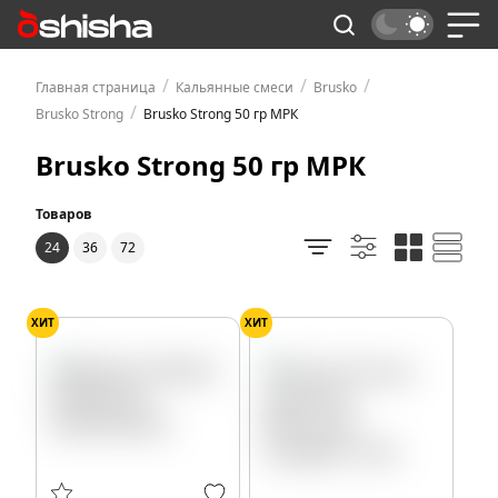
/
/
/
Главная страница
Кальянные смеси
Brusko
/
Brusko Strong
Brusko Strong 50 гр МРК
Brusko Strong 50 гр МРК
Товаров
24
36
72
ХИТ
ХИТ