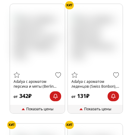
ХИТ
Adalya с ароматом
Adalya с ароматом
персика и мяты (Berlin
леденцов (Swiss Bonbon),
Nights), 50гр.
20гр.
342₽
131₽
от
от
Показать цены
Показать цены
ХИТ
ХИТ