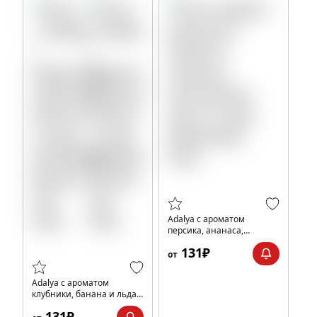
Adalya с ароматом
персика, ананаса,
шелковицы, мяты и льда
131₽
(Rhapsody), 20гр.
от
Adalya с ароматом
клубники, банана и льда
(Strawberry Banana Ice),
131₽
20гр.