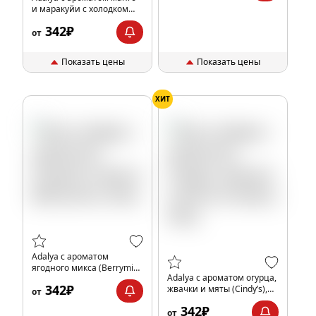
и маракуйи с холодком
(Mango Tango Ice), 50гр.
342₽
от
Показать цены
Показать цены
ХИТ
Adalya с ароматом
ягодного микса (Berrymix),
Adalya с ароматом огурца,
50гр.
342₽
жвачки и мяты (Cindy’s),
от
50гр.
342₽
от