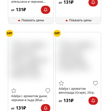
131₽
апельсина и черники
от
(Blue Orange), 20гр.
131₽
от
Показать цены
Показать цены
ХИТ
ХИТ
Adalya с ароматом
винограда (Grape), 20гр.
Adalya с ароматом дыни,
131₽
черники и льда (Blue
от
Melon), 20гр.
131₽
от