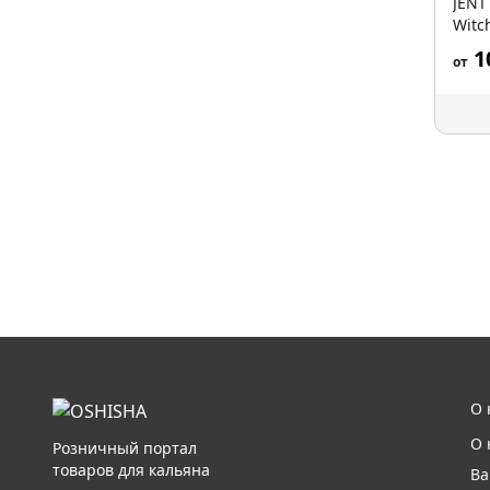
JENT
Witch
1
от
О 
О 
Розничный портал
товаров для кальяна
Ва