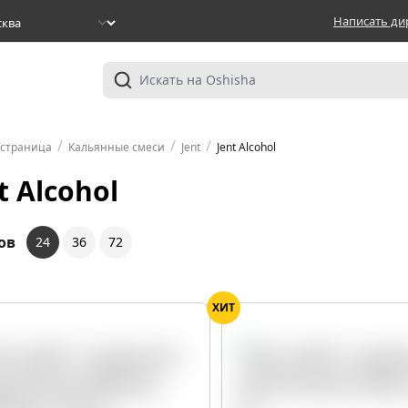
Написать ди
/
/
/
 страница
Кальянные смеси
Jent
Jent Alcohol
t Alcohol
ов
24
36
72
ХИТ