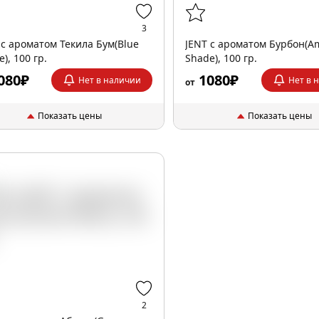
3
 с ароматом Текила Бум(Blue
JENT с ароматом Бурбон(A
), 100 гр.
Shade), 100 гр.
080₽
1080₽
Нет в наличии
Нет в 
от
Показать цены
Показать цены
2