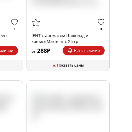
1
0
reen
JENT с ароматом Шоколад и
коньяк(Martelini), 25 гр.
288₽
наличии
Нет в наличии
от
Показать цены