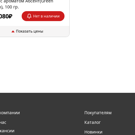
 с ароматом Абсент(Green
), 100 гр.
080₽
Нет в наличии
Показать цены
компании
Покупателям
нас
Каталог
кансии
Новинки