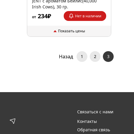
JENT с ароматом Бейлис(40,000
Irish Cows), 30 гр.
234₽
Нет в наличии
от
Показать цены
Назад
1
2
3
Связаться с нами
Контакты
Обратная связь