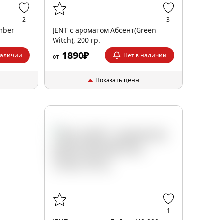
2
3
mber
JENT с ароматом Абсент(Green
Witch), 200 гр.
1890₽
наличии
Нет в наличии
от
Показать цены
1