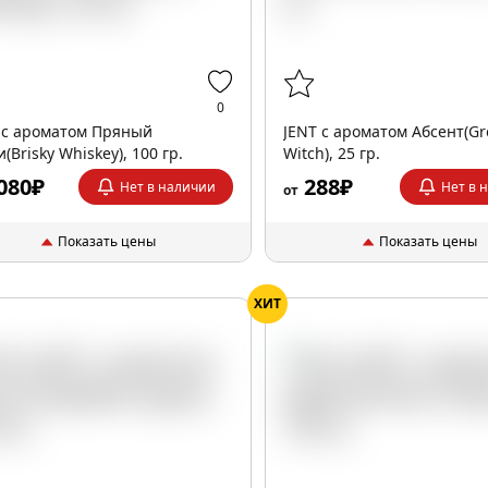
0
 с ароматом Пряный
JENT с ароматом Абсент(G
(Brisky Whiskey), 100 гр.
Witch), 25 гр.
080₽
288₽
Нет в наличии
Нет в 
от
Показать цены
Показать цены
ХИТ