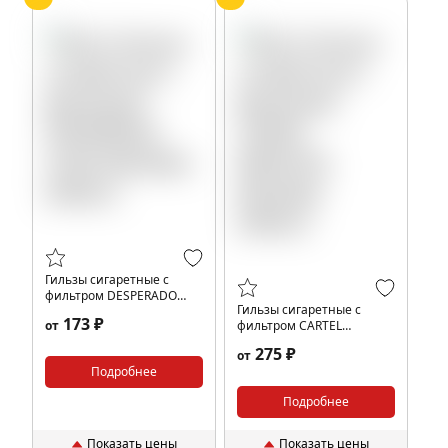
Гильзы сигаретные с
фильтром DESPERADO
Гильзы сигаретные с
LONG 84x20мм (200шт)
173 ₽
от
фильтром CARTEL
MENTHOL 84x20мм
275 ₽
от
(200шт)
Подробнее
Подробнее
Показать цены
Показать цены