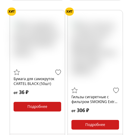
ХИТ
ХИТ
Бумага для самокруток
CARTEL BLACK (50шт)
36 ₽
от
Гильзы сигаретные с
фильтром SMOKING Extra
Подробнее
long 24мм (200шт)
306 ₽
от
Подробнее