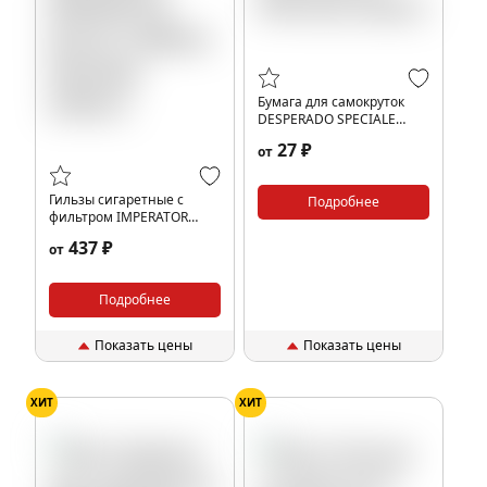
Бумага для самокруток
DESPERADO SPECIALE
(50шт)
27 ₽
от
Гильзы сигаретные с
Подробнее
фильтром IMPERATOR
BLACK CARBON 84x20мм
437 ₽
от
(200шт)
Подробнее
Показать цены
Показать цены
ХИТ
ХИТ