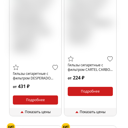
Гильзы сигаретные с
фильтром CARTEL CARBON
Гильзы сигаретные с
84x20мм (100шт)
224 ₽
фильтром DESPERADO
от
84x15мм карт. коробка
431 ₽
от
(500шт)
Подробнее
Подробнее
Показать цены
Показать цены
ХИТ
ХИТ