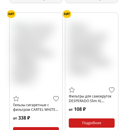
ХИТ
ХИТ
Фильтры для самокруток
DESPERADO Slim XL
Гильзы сигаретные с
6/22мм (100шт)
108 ₽
фильтром CARTEL WHITE
от
CARBON 84x20мм (200шт)
338 ₽
от
Подробнее