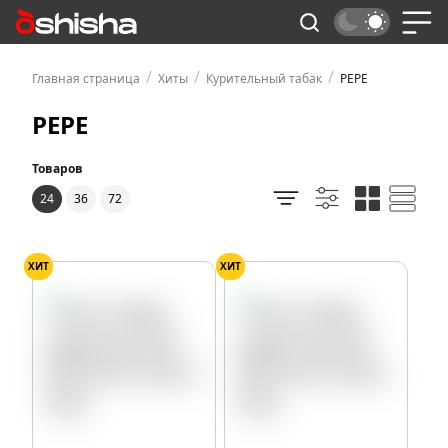
/
/
/
Главная страница
Хиты
Курительный табак
PEPE
PEPE
Товаров
24
36
72
ХИТ
ХИТ