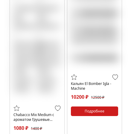
Кальян El Bomber Igla -
Machine
10200 ₽
12500 ₽
Подробнее
Chabacco Mix Medium с
ароматом Грушевые
леденцы (Pear drops),
1080 ₽
1400 ₽
200гр.