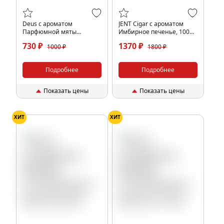
Deus с ароматом
JENT Cigar с ароматом
Парфюмной мяты
Имбирное печенье, 100
(Catmint), 100гр.
гр.
730 ₽
1370 ₽
1000 ₽
1800 ₽
Подробнее
Подробнее
Показать цены
Показать цены
ХИТ
ХИТ