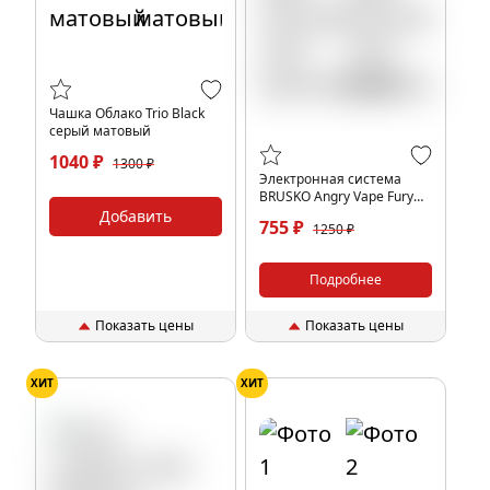
Чашка Облако Trio Black
серый матовый
1040 ₽
1300 ₽
Электронная система
BRUSKO Angry Vape Fury
650 mAh (оранжевый)
Добавить
755 ₽
1250 ₽
Подробнее
Показать цены
Показать цены
ХИТ
ХИТ