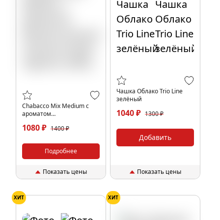
Чашка Облако Trio Line
зелёный
Chabacco Mix Medium с
1040 ₽
ароматом
1300 ₽
Безалкогольный негрони
1080 ₽
1400 ₽
(Virgin negroni), 200гр.
Добавить
Подробнее
Показать цены
Показать цены
ХИТ
ХИТ