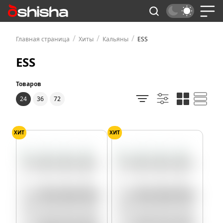
/
/
/
Главная страница
Хиты
Кальяны
ESS
ESS
Товаров
24
36
72
ХИТ
ХИТ